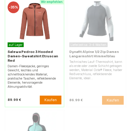
Wir empfehlen
-
35%
auf Lager
Lieferzeit ca. 3–4 Wochen
Salewa Pedroc 3 Hooded
Dynafit Alpine 1/2 Zip Damen
Damen-Sweatshirt Etruscan
Langarmshirt Himmelblau
Red
Technisches Lauf-Thermoshirt, kann
als erste oder zweite Schicht getragen
Damen-Fleecejacke, geringes
werden, Material Octa® Fleece, halber
Gewicht, leichtes und
Reißverschluss, reflektierende
schnelltrocknendes Material,
Elemente, ideal…
praktische Taschen, reflektierende
Elemente, hervorragende
Atmungsaktivität.
Kaufen
89.99 €
Kaufen
86.99 €