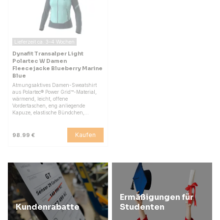
Lieferzeit ca. 3–4 Wochen
Dynafit Transalper Light
Polartec W Damen
Fleecejacke Blueberry Marine
Blue
Atmungsaktives Damen-Sweatshirt
aus Polartec® Power Grid™-Material,
wärmend, leicht, offene
Vordertaschen, eng anliegende
Kapuze, elastische Bündchen,…
Kaufen
98.99 €
Ermäßigungen für
Kundenrabatte
Studenten