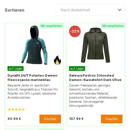
Sortieren
Nach Beliebtheit
Wir empfehlen
Wir empfehlen
-
22%
auf Lager
auf Lager
Dynafit 24/7 Polartec Damen
Salewa Pedroc 3 Hooded
Fleecejacke marineblau
Damen-Sweatshirt Dark Olive
Bequeme Jacke im sportlichen
Damen-Fleecejacke, geringes
Schnitt, hergestellt aus Thermal Pro
Gewicht, leichtes und
Polartec mit 19% Lyocell, elastische
schnelltrocknendes Material,
Ärmelbündchen.
praktische Taschen, reflektierende
Elemente, hervorragende
Atmungsaktivität.
Kaufen
Kaufen
90.99 €
107.99 €