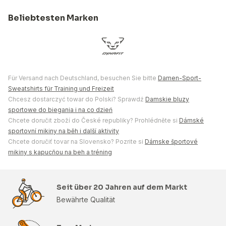
Beliebtesten Marken
Für Versand nach Deutschland, besuchen Sie bitte
Damen-Sport-
Sweatshirts für Training und Freizeit
Chcesz dostarczyć towar do Polski? Sprawdź
Damskie bluzy
sportowe do biegania i na co dzień
Chcete doručit zboží do České republiky? Prohlédněte si
Dámské
sportovní mikiny na běh i další aktivity
Chcete doručiť tovar na Slovensko? Pozrite si
Dámske športové
mikiny s kapucňou na beh a tréning
Seit über 20 Jahren auf dem Markt
Bewährte Qualität