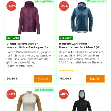
Wir empfehlen
Wir empfehlen
-
40%
-
20%
auf Lager
auf Lager
Viking Rainier Damen
Haglöfs L.I.M Proof
wasserdichte Jacke purple
Damenjacke dark blue 4Q2
Damen-Wasserdichte Jacke, geeignet
Damenjacke, ultraleicht, wasserdicht,
für Frühling bis Herbst, Wassersäule
atmungsaktiv, PROOF-Membran,
10000 mm, Atmungsaktivität 10000
DWR-Beschichtung, Wassersäule
g/m², versiegelte Nähte,
20.000 mm, reflektierende Elemente.
Belüftungsöffnungen.
Kaufen
Kaufen
29.49 €
160.99 €
Wir empfehlen
-
49%
-
48%