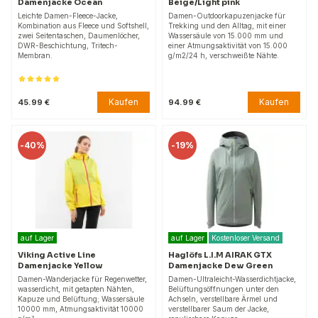
Damenjacke Ocean
Beige/Light pink
Leichte Damen-Fleece-Jacke,
Damen-Outdoorkapuzenjacke für
Kombination aus Fleece und Softshell,
Trekking und den Alltag, mit einer
zwei Seitentaschen, Daumenlöcher,
Wassersäule von 15.000 mm und
DWR-Beschichtung, Tritech-
einer Atmungsaktivität von 15.000
Membran.
g/m2/24 h, verschweißte Nähte.
Kaufen
Kaufen
45.99 €
94.99 €
-
40%
-
19%
auf Lager
auf Lager
Kostenloser Versand
Viking Active Line
Haglöfs L.I.M AIRAK GTX
Damenjacke Yellow
Damenjacke Dew Green
Damen-Wanderjacke für Regenwetter,
Damen-Ultraleicht-Wasserdichtjacke,
wasserdicht, mit getapten Nähten,
Belüftungsöffnungen unter den
Kapuze und Belüftung; Wassersäule
Achseln, verstellbare Ärmel und
10000 mm, Atmungsaktivität 10000
verstellbarer Saum der Jacke,