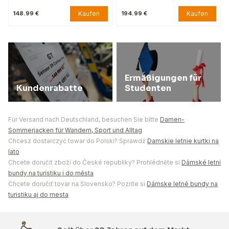
Kaufen
Kaufen
148.99 €
194.99 €
Ermäßigungen für
Kundenrabatte
Studenten
Für Versand nach Deutschland, besuchen Sie bitte
Damen-
Sommerjacken für Wandern, Sport und Alltag
Chcesz dostarczyć towar do Polski? Sprawdź
Damskie letnie kurtki na
lato
Chcete doručit zboží do České republiky? Prohlédněte si
Dámské letní
bundy na turistiku i do města
Chcete doručiť tovar na Slovensko? Pozrite si
Dámske letné bundy na
turistiku aj do mesta