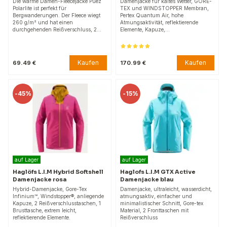
Die warme Damen-Fleecejacke Puez
Damenjacke für kaltes Wetter, GORE-
Polarlite ist perfekt für
TEX und WINDSTOPPER Membran,
Bergwanderungen. Der Fleece wiegt
Pertex Quantum Air, hohe
260 g/m² und hat einen
Atmungsaktivität, reflektierende
durchgehenden Reißverschluss, 2…
Elemente, Kapuze,…
Kaufen
Kaufen
69.49 €
170.99 €
-
45%
-
15%
auf Lager
auf Lager
Haglöfs L.I.M Hybrid Softshell
Haglofs L.I.M GTX Active
Damenjacke rosa
Damenjacke blau
Hybrid-Damenjacke, Gore-Tex
Damenjacke, ultraleicht, wasserdicht,
Infinium™, Windstopper®, anliegende
atmungsaktiv, einfacher und
Kapuze, 2 Reißverschlusstaschen, 1
minimalistischer Schnitt, Gore-tex
Brusttasche, extrem leicht,
Material, 2 Fronttaschen mit
reflektierende Elemente.
Reißverschluss