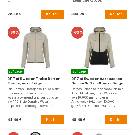
g/m².
regulierbare Kapuze.
Kaufen
Kaufen
29.49 €
388.99 €
-
60%
-
60%
auf Lager
auf Lager
2117 of Sweden Trubo Damen
2117 of Sweden Vassbacken
Fleecejacke Beige
Damen Softshelljacke Beige
Die Damen-Fleecejacke Trubo bietet
Damen Leichtjacke Vassbacken mit
thermischen Komfort, ist
Tritec Membran, einer Wassersäule
wasserabweisend und verfügt über
von 10.000 mm und einer
die PFC-freie Durable Water
Atmungsaktivität von 10.000
Repellent-Technologie sowie ein…
g/m²/24h, Softshell 20D/20D.
Kaufen
Kaufen
44.49 €
48.49 €