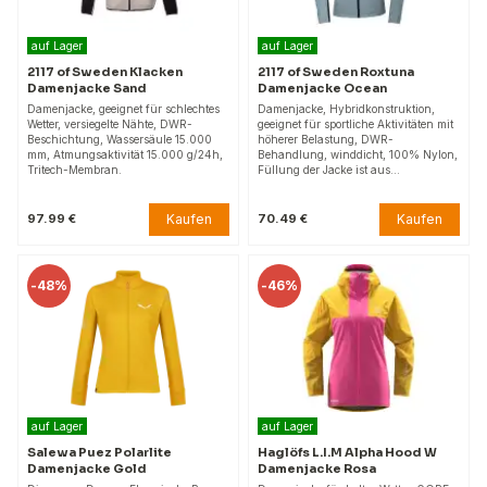
auf Lager
auf Lager
2117 of Sweden Klacken
2117 of Sweden Roxtuna
Damenjacke Sand
Damenjacke Ocean
Damenjacke, geeignet für schlechtes
Damenjacke, Hybridkonstruktion,
Wetter, versiegelte Nähte, DWR-
geeignet für sportliche Aktivitäten mit
Beschichtung, Wassersäule 15.000
höherer Belastung, DWR-
mm, Atmungsaktivität 15.000 g/24h,
Behandlung, winddicht, 100% Nylon,
Tritech-Membran.
Füllung der Jacke ist aus…
Kaufen
Kaufen
97.99 €
70.49 €
-
48%
-
46%
auf Lager
auf Lager
Salewa Puez Polarlite
Haglöfs L.I.M Alpha Hood W
Damenjacke Gold
Damenjacke Rosa