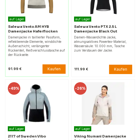
auf Lager
auf Lager
Salewa Vento AM HYB
Salewa Vento PTX 2.5 L
Damenjacke Haferflocken
Damenjacke Black Out
Damenjacke in taillierter Passform,
Damen-Wasserdichte Jacke,
reflektierende Elemente, winddichte
atmungsaktives Powertex-Material,
Außenschicht, verlängerter
Wassersäule: 10.000 mm, Tasche
Rückenteil, Reißverschlusstasche auf
zum Verstauen der Jacke.
der Rückseite.
Kaufen
91.99 €
Kaufen
111.99 €
-
49%
-
26%
auf Lager
auf Lager
2117 of Sweden Vibo
Viking Numani Damenjacke