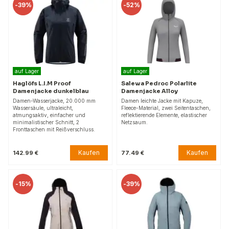
-
39%
-
52%
auf Lager
auf Lager
Haglöfs L.I.M Proof
Salewa Pedroc Polarlite
Damenjacke dunkelblau
Damenjacke Alloy
Damen-Wasserjacke, 20.000 mm
Damen leichte Jacke mit Kapuze,
Wassersäule, ultraleicht,
Fleece-Material, zwei Seitentaschen,
atmungsaktiv, einfacher und
reflektierende Elemente, elastischer
minimalistischer Schnitt, 2
Netzsaum.
Fronttaschen mit Reißverschluss.
Kaufen
Kaufen
142.99 €
77.49 €
-
15%
-
39%