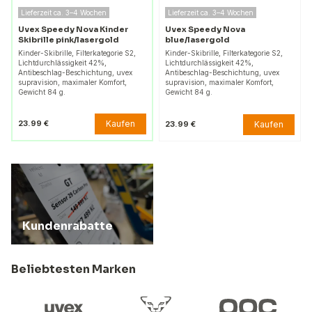
Lieferzeit ca. 3–4 Wochen
Lieferzeit ca. 3–4 Wochen
Uvex Speedy Nova Kinder
Uvex Speedy Nova
Skibrille pink/lasergold
blue/lasergold
Kinder-Skibrille, Filterkategorie S2,
Kinder-Skibrille, Filterkategorie S2,
Lichtdurchlässigkeit 42%,
Lichtdurchlässigkeit 42%,
Antibeschlag-Beschichtung, uvex
Antibeschlag-Beschichtung, uvex
supravision, maximaler Komfort,
supravision, maximaler Komfort,
Gewicht 84 g.
Gewicht 84 g.
Kaufen
23.99 €
Kaufen
23.99 €
Kundenrabatte
Beliebtesten Marken