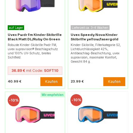
auf Lager
Lieferzeit ca. 3–4 Wochen
Uvex Pwdr Fm Kinder Skibrille
Uvex Speedy Nova Kinder
Black Matt DL/Ruby On Green
Skibrille yellow/lasergold
Robuste Kinder-Skibrille Pwdr FM,
Kinder-Skibrille, Filterkategorie S2,
uvex supravision® Beschlagschutz
Lichtdurchlässigkeit 42%,
und 100% UV-Schutz, breites
Antibeschlag-Beschichtung, uvex
Sichtfeld.
supravision, maximaler Komfort,
Gewicht 84 g.
36.89 €
mit Code:
SOFT10
Kaufen
Kaufen
40.99 €
23.99 €
Wir empfehlen
-
10%
-
10%