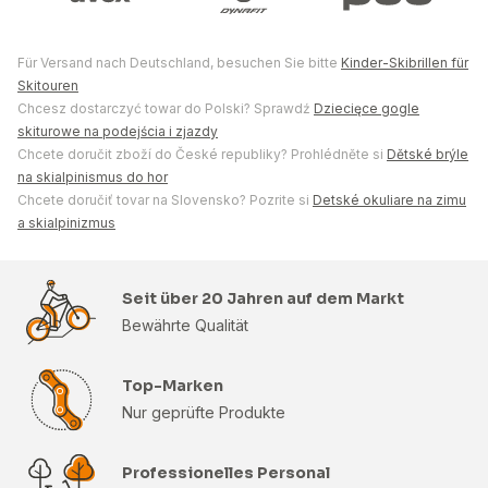
Für Versand nach Deutschland, besuchen Sie bitte
Kinder-Skibrillen für
Skitouren
Chcesz dostarczyć towar do Polski? Sprawdź
Dziecięce gogle
skiturowe na podejścia i zjazdy
Chcete doručit zboží do České republiky? Prohlédněte si
Dětské brýle
na skialpinismus do hor
Chcete doručiť tovar na Slovensko? Pozrite si
Detské okuliare na zimu
a skialpinizmus
Seit über 20 Jahren auf dem Markt
Bewährte Qualität
Top-Marken
Nur geprüfte Produkte
Professionelles Personal