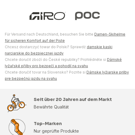
Für Versand nach Deutschland, besuchen Sie bitte
Damen-Skihelme
für sicheren Komfort auf der Piste
Chcesz dostarczyć towar do Polski? Sprawdź
damskie kaski
narciarskie do bezpiecznej jazdy
Chcete doručit zboží do České republiky? Prohlédněte si
Dámské
lyžařské přilby pro bezpečí a pohodlí na svahu
Chcete doručiť tovar na Slovensko? Pozrite si
Dámske lyžiarske prilby
pre bezpečnú jazdu na svahu
Seit über 20 Jahren auf dem Markt
Bewährte Qualität
Top-Marken
Nur geprüfte Produkte