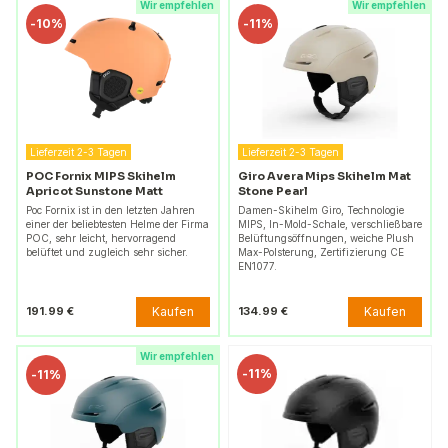
Wir empfehlen
Wir empfehlen
-
10%
-
11%
Lieferzeit 2-3 Tagen
Lieferzeit 2-3 Tagen
POC Fornix MIPS Skihelm
Giro Avera Mips Skihelm Mat
Apricot Sunstone Matt
Stone Pearl
Poc Fornix ist in den letzten Jahren
Damen-Skihelm Giro, Technologie
einer der beliebtesten Helme der Firma
MIPS, In-Mold-Schale, verschließbare
POC, sehr leicht, hervorragend
Belüftungsöffnungen, weiche Plush
belüftet und zugleich sehr sicher.
Max-Polsterung, Zertifizierung CE
EN1077.
Kaufen
Kaufen
191.99 €
134.99 €
Wir empfehlen
-
11%
-
11%