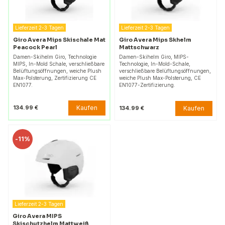
Lieferzeit 2-3 Tagen
Lieferzeit 2-3 Tagen
Giro Avera Mips Skischale Mat
Giro Avera Mips Skhelm
Peacock Pearl
Mattschwarz
Damen-Skihelm Giro, Technologie
Damen-Skihelm Giro, MIPS-
MIPS, In-Mold Schale, verschließbare
Technologie, In-Mold-Schale,
Belüftungsöffnungen, weiche Plush
verschließbare Belüftungsöffnungen,
Max-Polsterung, Zertifizierung CE
weiche Plush Max-Polsterung, CE
EN1077.
EN1077-Zertifizierung.
Kaufen
134.99 €
Kaufen
134.99 €
-
11%
Lieferzeit 2-3 Tagen
Giro Avera MIPS
Skischutzhelm Mattweiß