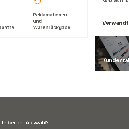
Konzipiert fü
Reklamationen
und
Verwandt
abatte
Warenrückgabe
Kundenra
ilfe bei der Auswahl?