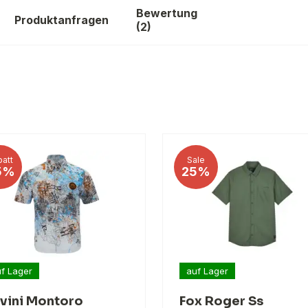
Si
Bewertung
Produktanfragen
N
(2)
4
att
Sale
5%
25%
f Lager
auf Lager
lvini Montoro
Fox Roger Ss