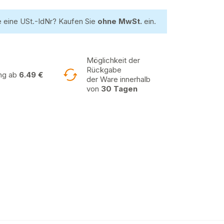
 eine USt.-IdNr? Kaufen Sie
ohne MwSt.
ein.
Möglichkeit der
Rückgabe
ung ab
6.49 €
der Ware innerhalb
von
30 Tagen