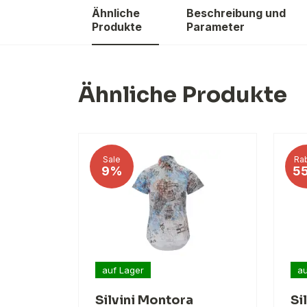
Ähnliche
Beschreibung und
Produkte
Parameter
Ähnliche Produkte
Sale
Rab
9%
5
auf Lager
au
Silvini Montora
Si