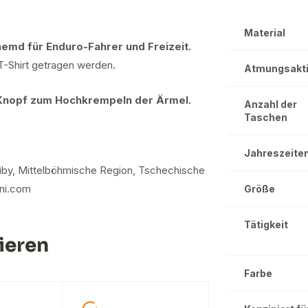
Material
lhemd für Enduro-Fahrer und Freizeit.
 T-Shirt getragen werden.
Atmungsakti
 Knopf zum Hochkrempeln der Ärmel.
Anzahl der
Taschen
Jahreszeite
 Zdiby, Mittelböhmische Region, Tschechische
ini.com
Größe
Tätigkeit
ieren
Farbe