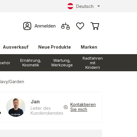
Deutsch
Anmelden
Ausverkauf
Neue Produkte
Marken
Radfahren
Ernährung,
Wartung,
behör
mit
Kosmetik
Werkzeuge
Kindern
 Navy/Garden
Jan
Kontaktieren
Leiter des
Sie mich
Kundendienstes
?