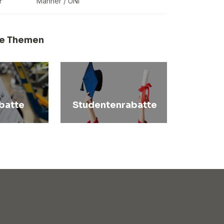
r
Männer / UNI
e Themen
batte
Studentenrabatte