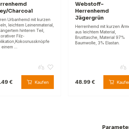
rrenhemd
Webstoff-
ey/Charcoal
Herrenhemd
Jägergrün
ren Urbanhemd mit kurzen
eln, leichtem Leinenmaterial,
Herrenhemd mit kurzen Ärm
längertem hinteren Teil,
aus leichtem Material,
orativer Filz-
Brusttasche, Material 97%
likation,Kokosnussknöpfe
Baumwolle, 3% Elastan.
 einem …
.49 €
48.99 €
Kaufen
Kaufe
Paramete