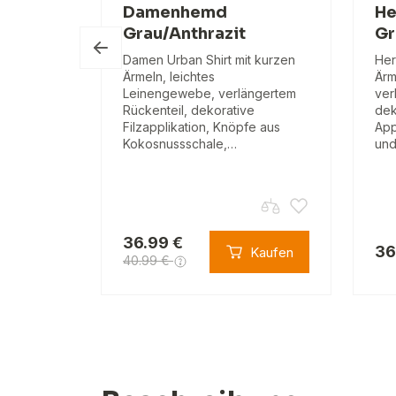
au
Damenhemd
He
Grau/Anthrazit
Gr
rzen
nmaterial,
Damen Urban Shirt mit kurzen
Her
il,
Ärmeln, leichtes
Ärm
tion,
Leinengewebe, verlängertem
ver
Rückenteil, dekorative
dek
Filzapplikation, Knöpfe aus
App
Kokosnussschale,…
und
36.99 €
36
Kaufen
Kaufen
40.99 €