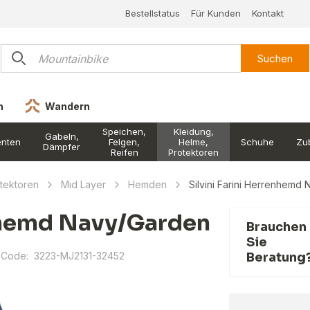
Bestellstatus
Für Kunden
Kontakt
Suchen
n
Wandern
Speichen,
Kleidung,
Gabeln,
nten
Felgen,
Helme,
Schuhe
Zu
Dämpfer
Reifen
Protektoren
otektoren
Mid Layer
Hemden
Silvini Farini Herrenhemd
enhemd Navy/Garden
Brauchen
Sie
 Code:
3223-MJ2131-32452
Beratung