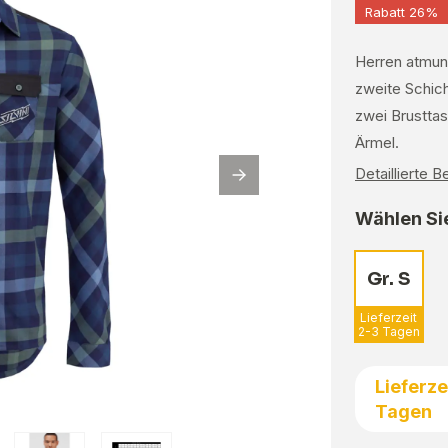
Rabatt 26%
Herren atmung
zweite Schich
zwei Brustta
Ärmel.
Detaillierte 
Wählen Sie
Gr. S
Lieferzeit
2-3 Tagen
Lieferze
Tagen