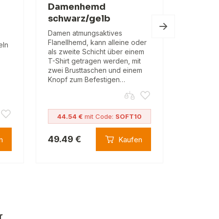
Damenhemd
Herre
schwarz/gelb
Grey/B
Damen atmungsaktives
Atmungsa
Flanellhemd, kann alleine oder
Flanellhe
eln
als zweite Schicht über einem
und Freiz
T-Shirt getragen werden, mit
und Knop
zwei Brusttaschen und einem
hochgekr
Knopf zum Befestigen…
44.54 €
mit Code:
SOFT10
49.49 €
49.49 
n
Kaufen
r