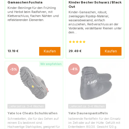
Gamaschen Fuchsia
Kinder Becher Schwarz / Black
Out
Kinder-Beinlinge für den Frühling
und Herbst beim Radfahren, mit
Kinder-Gamaschen, robust,
Klettverschluss, flachen Nähten und
zweilagiges Ripstop-Material,
reflektierenden Elementen.
wasserabweisend, einfach
anzuziehen, Reißverschluss an der
Vorderseite, verstellbarer Riemen unter
dem…
Kaufen
Kaufen
13.19 €
29.49 €
Wir empfehlen
-
4%
-
5%
Lieferzeit ca. 3–4 Wochen
Lieferzeit ca. 3–4 Wochen
Yate Ice Cleats Schuhkrallen
Yate Daunenpantoffeln
Schneeketten, die für das Gehen auf
Isolierende Pantoffeln für den Einsatz
reinem Eis bestimmt sind.
im Zelt oder auf der Hütte. Gefüllt mit
Hochwertige Stahlspikes, geeignet für
Entenfedern 80/20. Gewicht 120 g.