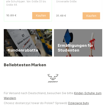
alle Schuhtypen. Von Größe 33 bis
Universelle Größe.
Größe 48.
Kaufen
10.89 €
Kaufen
31.49 €
Ermäßigungen für
Kundenrabatte
Studenten
Beliebtesten Marken
Für Versand nach Deutschland, besuchen Sie bitte
Kinder-Schuhe zum
Wandern
Chcesz dostarczyć towar do Polski? Sprawdź
Dziecięce buty