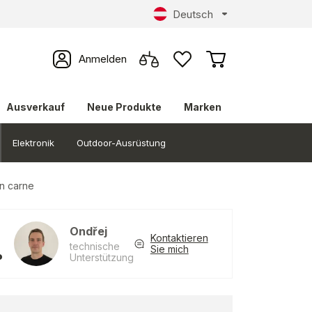
Deutsch
Anmelden
Ausverkauf
Neue Produkte
Marken
Elektronik
Outdoor-Ausrüstung
on carne
Ondřej
Kontaktieren
technische
Sie mich
Unterstützung
?