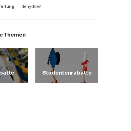
reitung
dehydriert
e Themen
batte
Studentenrabatte