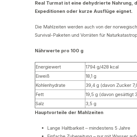
Real Turmat ist eine dehydrierte Nahrung, 
Expeditionen oder kurze Ausflüge eignet.
Die Mahlzeiten werden auch von der norwegisch
Survival-Paketen und Vorräten für Naturkatastr
Nährwerte pro 100 g
Energiewert
1794 g/428 kcal
Eiweiß
18,1 g
Kohlenhydrate
39,4 g (davon Zucker 7,
Fett
19,5 g (davon gesättigt 
Salz
3,5 g
Hauptvorteile der Mahlzeiten
Lange Haltbarkeit – mindestens 5 Jahre
Einfache Zubereitung – nur mit Wasser au