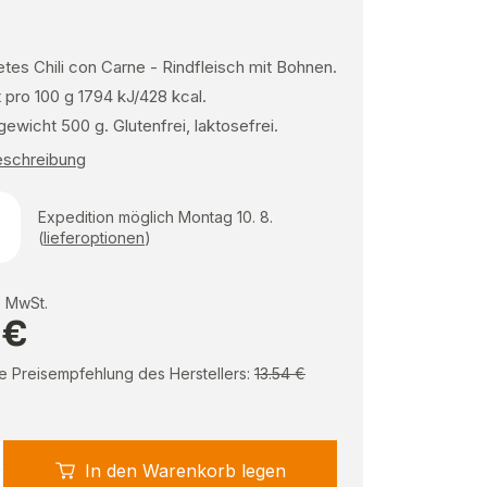
es Chili con Carne - Rindfleisch mit Bohnen.
 pro 100 g 1794 kJ/428 kcal.
wicht 500 g. Glutenfrei, laktosefrei.
Beschreibung
Expedition möglich Montag 10. 8.
(
lieferoptionen
)
e MwSt.
 €
e Preisempfehlung des Herstellers:
13.54 €
In den Warenkorb legen