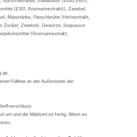
Kartoffelstärke, Stabilisator (E450,E451),
mittel (E301, Rosmarinextrakt)), Zwiebel,
l, Maisstärke, Fleischbrühe (Hefeextrakt,
ner Zucker, Zwiebel), Gewürze, Sojasauce
oxidationsmittel (Rosmarinextrakt,
g ab.
nen Fülllinie an der Außenseite der
Reißverschluss.
ut um und die Mahlzeit ist fertig. Wenn es
hinzu.