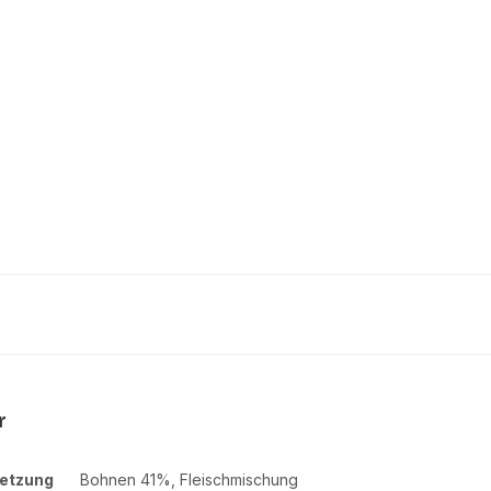
al Turmat dehydrierte
hlzeit Chilli con…
2.69 €
auf Lager
r
etzung
Bohnen 41%, Fleischmischung