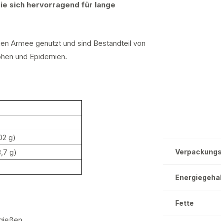
die sich hervorragend für lange
en Armee genutzt und sind Bestandteil von
ophen und Epidemien.
02 g)
3,7 g)
Verpackung
Energiegeha
Fette
fgießen