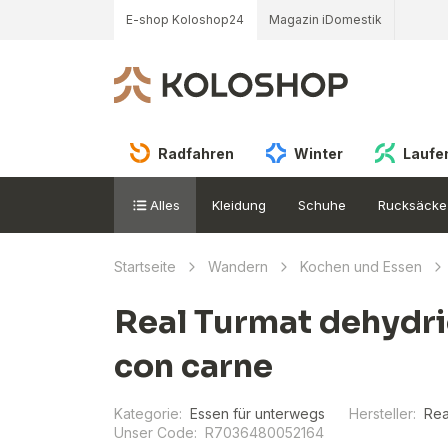
E-shop Koloshop24
Magazin iDomestik
Radfahren
Winter
Laufe
Alles
Kleidung
Schuhe
Rucksäcke
Startseite
Wandern
Kochen und Essen
Real Turmat dehydrie
con carne
Kategorie:
Essen für unterwegs
Hersteller:
Rea
Unser Code:
R7036480052164