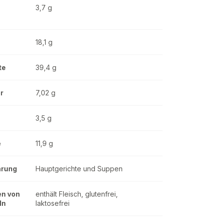
3,7 g
18,1 g
te
39,4 g
r
7,02 g
3,5 g
e
11,9 g
hrung
Hauptgerichte und Suppen
en von
enthält Fleisch, glutenfrei,
ln
laktosefrei