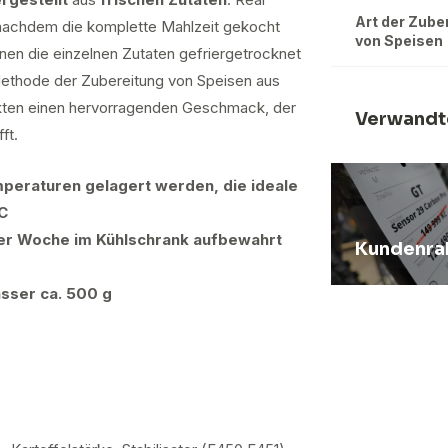
Art der Zube
 nachdem die komplette Mahlzeit gekocht
von Speisen
en die einzelnen Zutaten gefriergetrocknet
Methode der Zubereitung von Speisen aus
ukten einen hervorragenden Geschmack, der
Verwandt
ft.
peraturen gelagert werden, die ideale
C
ner Woche im Kühlschrank aufbewahrt
Kundenra
asser ca. 500 g