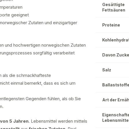
Gesättigte
emperaturen
Fettsäuren
porte geeignet
orwegischer Zutaten und einzigartiger
Proteine
Kohlenhydra
chen und hochwertigen norwegischen Zutaten
rungsprozesses sorgfältig verarbeitet
Davon Zucke
Salz
n als die schmackhafteste
nicht einmal bemerkt, dass es sich um
Ballaststoff
entlegensten Gegenden fühlen, als ob Sie
Art der Ernä
n.
Eigenschaft
Lebensmitte
 von 5 Jahren
. Lebensmittel werden mittels
rgestellt
aus
frischen Zutaten
. Real