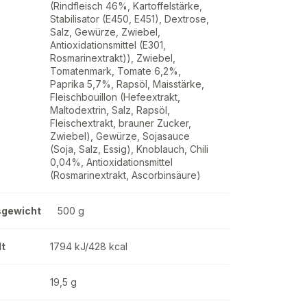
(Rindfleisch 46%, Kartoffelstärke,
Stabilisator (E450, E451), Dextrose,
Salz, Gewürze, Zwiebel,
Antioxidationsmittel (E301,
Rosmarinextrakt)), Zwiebel,
Tomatenmark, Tomate 6,2%,
Paprika 5,7%, Rapsöl, Maisstärke,
Fleischbouillon (Hefeextrakt,
Maltodextrin, Salz, Rapsöl,
Fleischextrakt, brauner Zucker,
Zwiebel), Gewürze, Sojasauce
(Soja, Salz, Essig), Knoblauch, Chili
0,04%, Antioxidationsmittel
(Rosmarinextrakt, Ascorbinsäure)
sgewicht
500 g
lt
1794 kJ/428 kcal
19,5 g