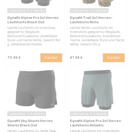
Lieferzeit ca. 3–4 Wochen
Lieferzeit ca. 3–4 Wochen
Dynafit Alpine Pro 2v1 Herren
Dynafit Trail 2v1 Herren-
Laufshorts Black Out
Laufshorts Relic
Leichte Laufshorts mit Innenhose,
Leichte Herren-Laufshorts mit
geeignet für Bergläufe,
Innenshorts geeignet für Bergläufe,
Reißverschlusstasche, verstellbarer
Reißverschlusstasche, Smartphone-
Bund und flache Nähte, Gewicht 154
Tasche, verstellbarer Bund und flache
g, reflektierende Streifen.
Nähte, Gewicht 135 g.
Kaufen
Kaufen
73.49 €
81.49 €
Lieferzeit ca. 3–4 Wochen
Lieferzeit ca. 3–4 Wochen
Dynafit Sky Shorts Herren
Dynafit Alpine Pro 2v1 Herren
Shorts Black Out
Laufshorts Atlantic
Herren-Laufshorts für heiße Tage,
Leichte Laufshorts mit Innenshorts,