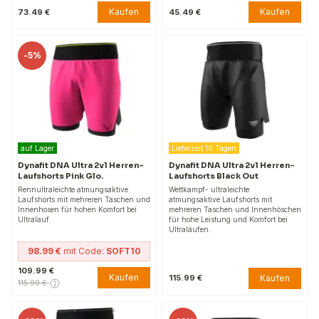
Kaufen
Kaufen
73.49 €
45.49 €
-
5%
auf Lager
Lieferzeit 10 Tagen
Dynafit DNA Ultra 2v1 Herren-
Dynafit DNA Ultra 2v1 Herren-
Laufshorts Pink Glo.
Laufshorts Black Out
Rennultraleichte atmungsaktive
Wettkampf- ultraleichte
Laufshorts mit mehreren Taschen und
atmungsaktive Laufshorts mit
Innenhosen für hohen Komfort bei
mehreren Taschen und Innenhöschen
Ultralauf.
für hohe Leistung und Komfort bei
Ultraläufen.
98.99 €
mit Code:
SOFT10
109.99 €
Kaufen
Kaufen
115.99 €
115.99 €