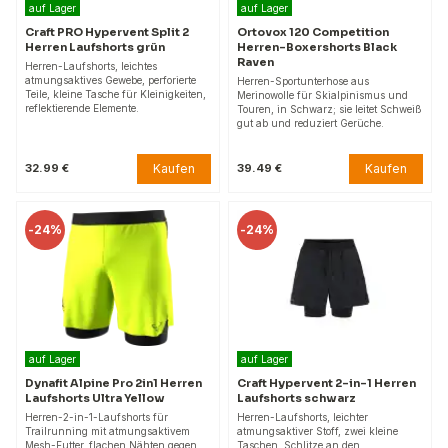
auf Lager
auf Lager
Craft PRO Hypervent Split 2
Ortovox 120 Competition
Herren Laufshorts grün
Herren-Boxershorts Black
Raven
Herren-Laufshorts, leichtes
atmungsaktives Gewebe, perforierte
Herren-Sportunterhose aus
Teile, kleine Tasche für Kleinigkeiten,
Merinowolle für Skialpinismus und
reflektierende Elemente.
Touren, in Schwarz; sie leitet Schweiß
gut ab und reduziert Gerüche.
Kaufen
Kaufen
32.99 €
39.49 €
-
24%
-
24%
auf Lager
auf Lager
Dynafit Alpine Pro 2in1 Herren
Craft Hypervent 2-in-1 Herren
Laufshorts Ultra Yellow
Laufshorts schwarz
Herren-2-in-1-Laufshorts für
Herren-Laufshorts, leichter
Trailrunning mit atmungsaktivem
atmungsaktiver Stoff, zwei kleine
Mesh-Futter, flachen Nähten gegen
Taschen, Schlitze an den