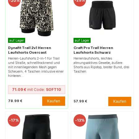
-
29%
-
20%
auf Lager
auf Lager
Dynafit Trail 2v1 Herren
Craft Pro Trail Herren
Laufshorts Overcast
Laufshorts Schwarz
Herren-Laufshorts 2-in-1 für Trail
Herrenlaufshorts, leichtes
und Straße, schnelltrocknend und
atmungsaktives Gewebe, äußere
mit innenliegendem Mesh gegen
Shorts aus Ripstop, breiter Bund, drei
Scheuern; 4 Taschen inklusive einer
Taschen.
hinteren…
71.09 €
mit Code:
SOFT10
Kaufen
78.99 €
Kaufen
57.99 €
-
17%
-
13%