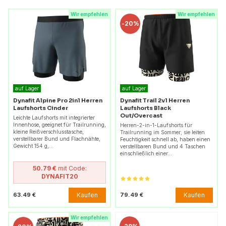
Wir empfehlen
Wir empfehlen
-
20%
auf Lager
auf Lager
Dynafit Alpine Pro 2in1 Herren
Dynafit Trail 2v1 Herren
Laufshorts Cinder
Laufshorts Black
Out/Overcast
Leichte Laufshorts mit integrierter
Innenhose, geeignet für Trailrunning,
Herren-2-in-1-Laufshorts für
kleine Reißverschlusstasche,
Trailrunning im Sommer; sie leiten
verstellbarer Bund und Flachnähte,
Feuchtigkeit schnell ab, haben einen
Gewicht 154 g,…
verstellbaren Bund und 4 Taschen
einschließlich einer…
50.79 €
mit Code:
DYNAFIT20
Kaufen
Kaufen
63.49 €
79.49 €
Wir empfehlen