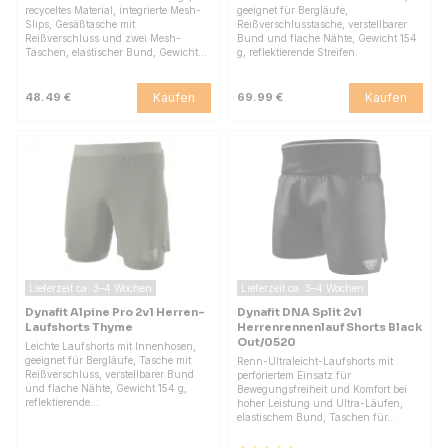
recyceltes Material, integrierte Mesh-
geeignet für Bergläufe,
Slips, Gesäßtasche mit
Reißverschlusstasche, verstellbarer
Reißverschluss und zwei Mesh-
Bund und flache Nähte, Gewicht 154
Taschen, elastischer Bund, Gewicht…
g, reflektierende Streifen.
Kaufen
Kaufen
48.49 €
69.99 €
Lieferzeit ca. 3–4 Wochen
Lieferzeit ca. 3–4 Wochen
Dynafit Alpine Pro 2v1 Herren-
Dynafit DNA Split 2v1
Laufshorts Thyme
Herrenrennenlauf Shorts Black
Out/0520
Leichte Laufshorts mit Innenhosen,
geeignet für Bergläufe, Tasche mit
Renn-Ultraleicht-Laufshorts mit
Reißverschluss, verstellbarer Bund
perforiertem Einsatz für
und flache Nähte, Gewicht 154 g,
Bewegungsfreiheit und Komfort bei
reflektierende…
hoher Leistung und Ultra-Läufen,
elastischem Bund, Taschen für…