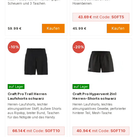
Scheuern und 3 Taschen.
Hosenbeinen.
43.69 €
mit Code:
SOFT5
Kaufen
Kaufen
59.99 €
45.99 €
-
10%
-
20%
auf Lager
auf Lager
Craft Pro Trail Herren
Craft Pro Hypervent 2in1
Laufshorts schwarz
Herren-Shorts schwarz
Herren-Laufshorts, leichter
Herren Laufshorts, leichtes
atmungsaktiver Stoff, äußere Shorts
atmungsaktives Gewebe, perforierter
aus Ripstop, breiter Bund, Taschen
hinterer Teil, Mesh-Tasche.
für das Nötigste und das Handy.
66.14 €
mit Code:
SOFT10
40.94 €
mit Code:
SOFT10