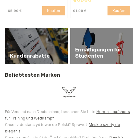
Kaufen
Kaufen
65.99 €
91.99 €
Ermäßigungen für
Kundenrabatte
Studenten
Beliebtesten Marken
Für Versand nach Deutschland, besuchen Sie bitte
Herren-Laufshorts
für Training und Wettkampf
Chcesz dostarczyć towar do Polski? Sprawdź
Męskie szorty do
biegania
Chcete doručit zboží do České republiky? Prohlédněte si
Pánské