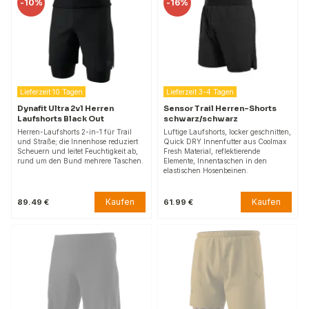
-
10%
-
16%
Lieferzeit 10 Tagen
Lieferzeit 3-4 Tagen
Dynafit Ultra 2v1 Herren
Sensor Trail Herren-Shorts
Laufshorts Black Out
schwarz/schwarz
Herren-Laufshorts 2-in-1 für Trail
Luftige Laufshorts, locker geschnitten,
und Straße; die Innenhose reduziert
Quick DRY Innenfutter aus Coolmax
Scheuern und leitet Feuchtigkeit ab,
Fresh Material, reflektierende
rund um den Bund mehrere Taschen.
Elemente, Innentaschen in den
elastischen Hosenbeinen.
Kaufen
Kaufen
89.49 €
61.99 €