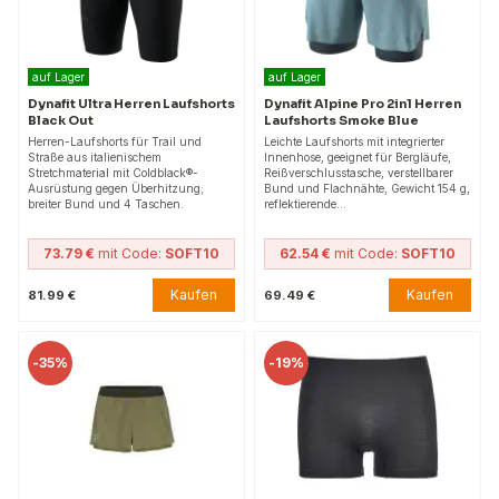
auf Lager
auf Lager
Dynafit Ultra Herren Laufshorts
Dynafit Alpine Pro 2in1 Herren
Black Out
Laufshorts Smoke Blue
Herren-Laufshorts für Trail und
Leichte Laufshorts mit integrierter
Straße aus italienischem
Innenhose, geeignet für Bergläufe,
Stretchmaterial mit Coldblack®-
Reißverschlusstasche, verstellbarer
Ausrüstung gegen Überhitzung;
Bund und Flachnähte, Gewicht 154 g,
breiter Bund und 4 Taschen.
reflektierende…
73.79 €
mit Code:
SOFT10
62.54 €
mit Code:
SOFT10
Kaufen
Kaufen
81.99 €
69.49 €
-
35%
-
19%