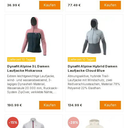
Kaufen
Kaufen
36.99 €
77.49 €
Lieferzeit 10 Tagen
Lieferzeit 10 Tagen
Dynafit Alpine 3 L Damen
Dynafit Alpine Hybrid Damen
Laufjacke Mokarosa
Laufjacke Cloud Blue
Extrem leichtgewichtige Laufjacke,
Atmungsaktive, hybride Trail-
wind- und wasserabweisend, 3-
Laufjacke mit Windschutz, zwei
lagiges Dynashell-Material,
Reißverschlusstaschen, Material 78%
Wassersäule 20.000 mm, Rucksack-
Polyamid 22% Elasthan.
System ZipOver, verklebte Nähte,…
Kaufen
Kaufen
190.99 €
134.99 €
-
15%
-
28%