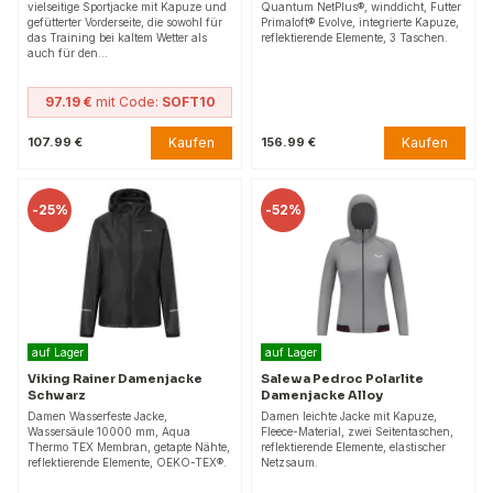
vielseitige Sportjacke mit Kapuze und
Quantum NetPlus®, winddicht, Futter
gefütterter Vorderseite, die sowohl für
Primaloft® Evolve, integrierte Kapuze,
das Training bei kaltem Wetter als
reflektierende Elemente, 3 Taschen.
auch für den…
97.19 €
mit Code:
SOFT10
Kaufen
Kaufen
107.99 €
156.99 €
-
25%
-
52%
auf Lager
auf Lager
Viking Rainer Damenjacke
Salewa Pedroc Polarlite
Schwarz
Damenjacke Alloy
Damen Wasserfeste Jacke,
Damen leichte Jacke mit Kapuze,
Wassersäule 10000 mm, Aqua
Fleece-Material, zwei Seitentaschen,
Thermo TEX Membran, getapte Nähte,
reflektierende Elemente, elastischer
reflektierende Elemente, OEKO-TEX®.
Netzsaum.