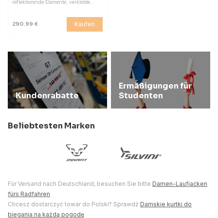
reflektierende Elemente, verklebte…
Kaufen
290.99 €
Ermäßigungen für
Kundenrabatte
Studenten
Beliebtesten Marken
Für Versand nach Deutschland, besuchen Sie bitte
Damen-Laufjacken
fürs Radfahren
Chcesz dostarczyć towar do Polski? Sprawdź
Damskie kurtki do
biegania na każdą pogodę