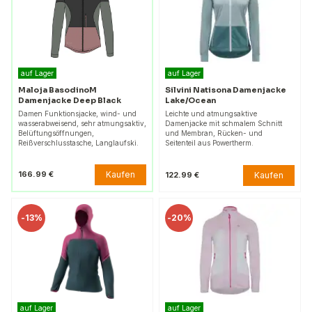
auf Lager
auf Lager
Maloja BasodinoM
Silvini Natisona Damenjacke
Damenjacke Deep Black
Lake/Ocean
Damen Funktionsjacke, wind- und
Leichte und atmungsaktive
wasserabweisend, sehr atmungsaktiv,
Damenjacke mit schmalem Schnitt
Belüftungsöffnungen,
und Membran, Rücken- und
Reißverschlusstasche, Langlaufski.
Seitenteil aus Powertherm.
Kaufen
166.99 €
Kaufen
122.99 €
-
13%
-
20%
auf Lager
auf Lager