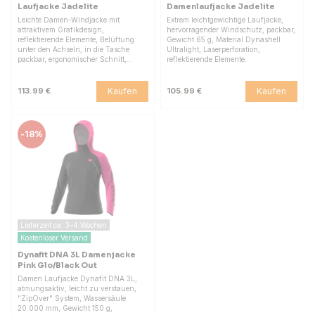
Laufjacke Jadelite
Damenlaufjacke Jadelite
Leichte Damen-Windjacke mit
Extrem leichtgewichtige Laufjacke,
attraktivem Grafikdesign,
hervorragender Windschutz, packbar,
reflektierende Elemente, Belüftung
Gewicht 65 g, Material Dynashell
unter den Achseln, in die Tasche
Ultralight, Laserperforation,
packbar, ergonomischer Schnitt,…
reflektierende Elemente.
Kaufen
Kaufen
113.99 €
105.99 €
-
18%
Lieferzeit ca. 3–4 Wochen
Kostenloser Versand
Dynafit DNA 3L Damenjacke
Pink Glo/Black Out
Damen Laufjacke Dynafit DNA 3L,
atmungsaktiv, leicht zu verstauen,
"ZipOver" System, Wassersäule
20.000 mm, Gewicht 150 g,