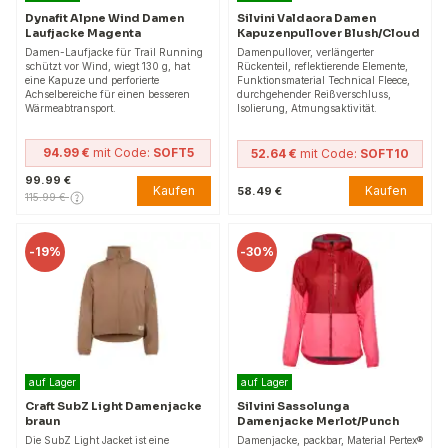
Dynafit Alpne Wind Damen
Silvini Valdaora Damen
Laufjacke Magenta
Kapuzenpullover Blush/Cloud
Damen-Laufjacke für Trail Running
Damenpullover, verlängerter
schützt vor Wind, wiegt 130 g, hat
Rückenteil, reflektierende Elemente,
eine Kapuze und perforierte
Funktionsmaterial Technical Fleece,
Achselbereiche für einen besseren
durchgehender Reißverschluss,
Wärmeabtransport.
Isolierung, Atmungsaktivität.
94.99 €
mit Code:
SOFT5
52.64 €
mit Code:
SOFT10
99.99 €
Kaufen
Kaufen
58.49 €
115.99 €
-
19%
-
30%
auf Lager
auf Lager
Craft SubZ Light Damenjacke
Silvini Sassolunga
braun
Damenjacke Merlot/Punch
Die SubZ Light Jacket ist eine
Damenjacke, packbar, Material Pertex®