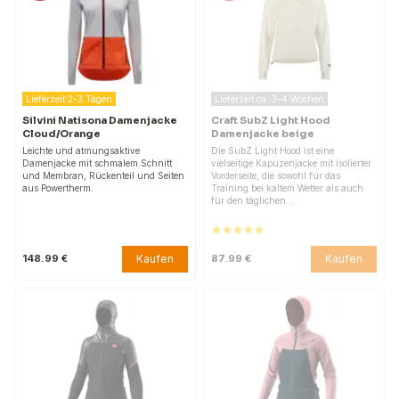
Lieferzeit 2-3 Tagen
Lieferzeit ca. 3–4 Wochen
Silvini Natisona Damenjacke
Craft SubZ Light Hood
Cloud/Orange
Damenjacke beige
Leichte und atmungsaktive
Die SubZ Light Hood ist eine
Damenjacke mit schmalem Schnitt
vielseitige Kapuzenjacke mit isolierter
und Membran, Rückenteil und Seiten
Vorderseite, die sowohl für das
aus Powertherm.
Training bei kaltem Wetter als auch
für den täglichen…
Kaufen
Kaufen
148.99 €
87.99 €