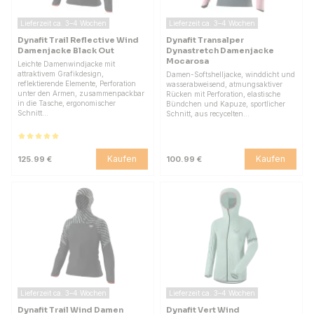
Lieferzeit ca. 3–4 Wochen
Lieferzeit ca. 3–4 Wochen
Dynafit Trail Reflective Wind
Dynafit Transalper
Damenjacke Black Out
Dynastretch Damenjacke
Mocarosa
Leichte Damenwindjacke mit
attraktivem Grafikdesign,
Damen-Softshelljacke, winddicht und
reflektierende Elemente, Perforation
wasserabweisend, atmungsaktiver
unter den Armen, zusammenpackbar
Rücken mit Perforation, elastische
in die Tasche, ergonomischer
Bündchen und Kapuze, sportlicher
Schnitt…
Schnitt, aus recycelten…
Kaufen
Kaufen
125.99 €
100.99 €
Lieferzeit ca. 3–4 Wochen
Lieferzeit ca. 3–4 Wochen
Dynafit Trail Wind Damen
Dynafit Vert Wind