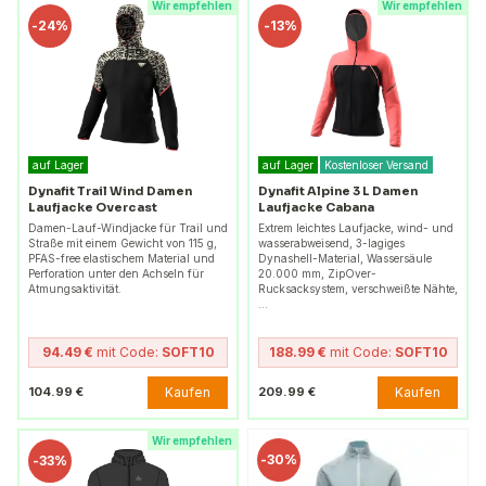
Wir empfehlen
Wir empfehlen
-
24%
-
13%
auf Lager
auf Lager
Kostenloser Versand
Dynafit Trail Wind Damen
Dynafit Alpine 3 L Damen
Laufjacke Overcast
Laufjacke Cabana
Damen-Lauf-Windjacke für Trail und
Extrem leichtes Laufjacke, wind- und
Straße mit einem Gewicht von 115 g,
wasserabweisend, 3-lagiges
PFAS-free elastischem Material und
Dynashell-Material, Wassersäule
Perforation unter den Achseln für
20.000 mm, ZipOver-
Atmungsaktivität.
Rucksacksystem, verschweißte Nähte,
…
94.49 €
mit Code:
SOFT10
188.99 €
mit Code:
SOFT10
Kaufen
Kaufen
104.99 €
209.99 €
Wir empfehlen
-
30%
-
33%