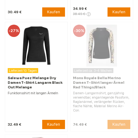
34.99 €
Kaufen
Kaufen
30.49 €
38.49 €
-
27%
-
30%
Lieferzeit 10 Tagen
Lieferzeit ca. 3–4 Wochen
Salewa Puez Melange Dry
Mons Royale Bella Merino
Damen T-Shirt Langarm Black
Damen T-Shirt langer Ärmel
Out Melange
Rad Things/Black
Funktionsshirt mit langen Ärmeln
Damen-Langarmshirt, ganzjährig
verwendbar, enganliegende Passform,
Raglanärmel, verlängerter Rücken,
flache Nähte, Material Merino Air-
Con.
Kaufen
Kaufen
32.49 €
74.49 €