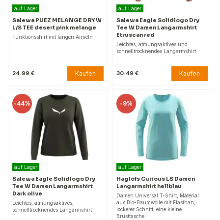
auf Lager
auf Lager
Salewa PUEZ MELANGE DRY W
Salewa Eagle Solidlogo Dry
L/S TEE desert pink melange
Tee W Damen Langarmshirt
Etruscan red
Funktionsshirt mit langen Ärmeln
Leichtes, atmungsaktives und
schnelltrocknendes Langarmshirt
Kaufen
Kaufen
24.99 €
30.49 €
-
44%
-
9%
auf Lager
auf Lager
Salewa Eagle Solidlogo Dry
Haglöfs Curious LS Damen
Tee W Damen Langarmshirt
Langarmshirt hellblau
Dark olive
Damen Universal T-Shirt, Material
aus Bio-Baumwolle mit Elasthan,
Leichtes, atmungsaktives,
lockerer Schnitt, eine kleine
schnelltrocknendes Langarmshirt
Brusttasche.