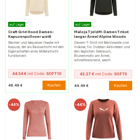
auf Lager
auf Lager
Craft Grid Hood Damen-
Maloja TjeldM. Damen Trikot
Kapuzenpullover weiß
langer Ärmel Alpine Woods
Warmer und bequemer Hoodie mit
Damen-T-Shirt mit Merinowolle und
Kapuze, der als Basisschicht mit den
Viskose, für Outdoor-Aktivitäten und
Eigenschaften einer Mittelschicht
den täglichen Gebrauch,
funktioniert.
Blumenmotiv am Ärmel,
schnelltrocknend, weich.
44.54 €
mit Code:
SOFT10
42.27 €
mit Code:
SOFT5
Kaufen
49.49 €
Kaufen
44.49 €
-
44%
-
44%