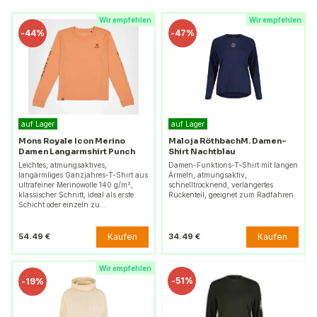
Wir empfehlen
Wir empfehlen
-
44%
-
47%
auf Lager
auf Lager
Mons Royale Icon Merino
Maloja RöthbachM. Damen-
Damen Langarmshirt Punch
Shirt Nachtblau
Leichtes, atmungsaktives,
Damen-Funktions-T-Shirt mit langen
langärmliges Ganzjahres-T-Shirt aus
Ärmeln, atmungsaktiv,
ultrafeiner Merinowolle 140 g/m²,
schnelltrocknend, verlängertes
klassischer Schnitt, ideal als erste
Rückenteil, geeignet zum Radfahren.
Schicht oder einzeln zu…
Kaufen
Kaufen
54.49 €
34.49 €
Wir empfehlen
-
51%
-
19%