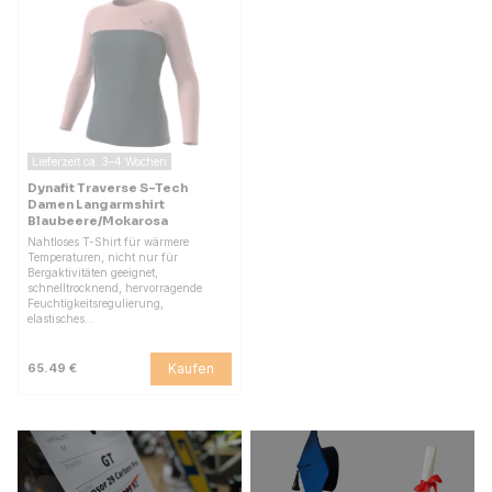
Lieferzeit ca. 3–4 Wochen
Dynafit Traverse S-Tech
Damen Langarmshirt
Blaubeere/Mokarosa
Nahtloses T-Shirt für wärmere
Temperaturen, nicht nur für
Bergaktivitäten geeignet,
schnelltrocknend, hervorragende
Feuchtigkeitsregulierung,
elastisches…
Kaufen
65.49 €