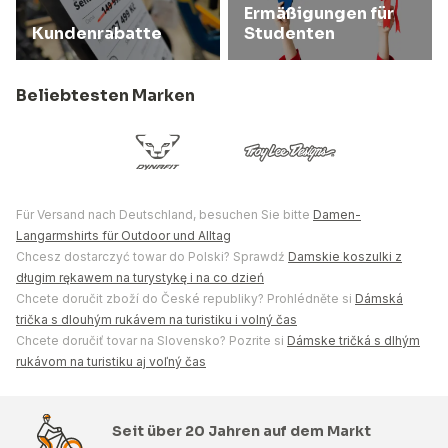
Ermäßigungen für
Kundenrabatte
Studenten
Beliebtesten Marken
Für Versand nach Deutschland, besuchen Sie bitte
Damen-
Langarmshirts für Outdoor und Alltag
Chcesz dostarczyć towar do Polski? Sprawdź
Damskie koszulki z
długim rękawem na turystykę i na co dzień
Chcete doručit zboží do České republiky? Prohlédněte si
Dámská
trička s dlouhým rukávem na turistiku i volný čas
Chcete doručiť tovar na Slovensko? Pozrite si
Dámske tričká s dlhým
rukávom na turistiku aj voľný čas
Seit über 20 Jahren auf dem Markt