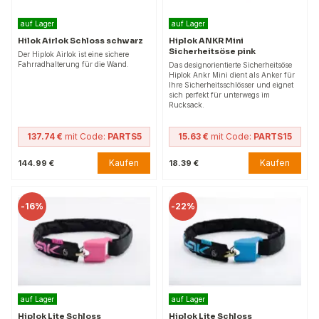
auf Lager
auf Lager
Hilok Airlok Schloss schwarz
Hiplok ANKR Mini
Sicherheitsöse pink
Der Hiplok Airlok ist eine sichere
Fahrradhalterung für die Wand.
Das designorientierte Sicherheitsöse
Hiplok Ankr Mini dient als Anker für
Ihre Sicherheitsschlösser und eignet
sich perfekt für unterwegs im
Rucksack.
137.74 €
mit Code:
PARTS5
15.63 €
mit Code:
PARTS15
Kaufen
Kaufen
144.99 €
18.39 €
-
16%
-
22%
auf Lager
auf Lager
Hiplok Lite Schloss
Hiplok Lite Schloss