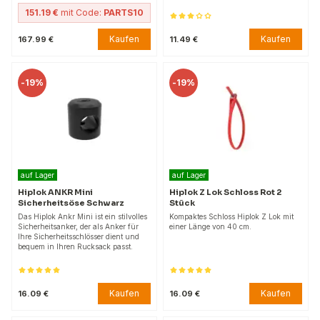
151.19 €
mit Code:
PARTS10
Kaufen
Kaufen
167.99 €
11.49 €
-
19%
-
19%
auf Lager
auf Lager
Hiplok ANKR Mini
Hiplok Z Lok Schloss Rot 2
Sicherheitsöse Schwarz
Stück
Das Hiplok Ankr Mini ist ein stilvolles
Kompaktes Schloss Hiplok Z Lok mit
Sicherheitsanker, der als Anker für
einer Länge von 40 cm.
Ihre Sicherheitsschlösser dient und
bequem in Ihren Rucksack passt.
Kaufen
Kaufen
16.09 €
16.09 €