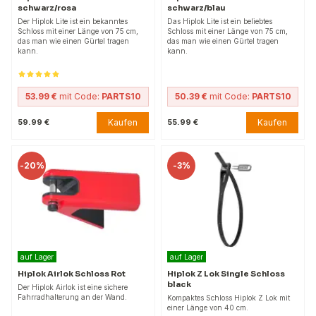
schwarz/rosa
schwarz/blau
Der Hiplok Lite ist ein bekanntes
Das Hiplok Lite ist ein beliebtes
Schloss mit einer Länge von 75 cm,
Schloss mit einer Länge von 75 cm,
das man wie einen Gürtel tragen
das man wie einen Gürtel tragen
kann.
kann.
53.99 €
mit Code:
PARTS10
50.39 €
mit Code:
PARTS10
Kaufen
Kaufen
59.99 €
55.99 €
-
20%
-
3%
auf Lager
auf Lager
Hiplok Airlok Schloss Rot
Hiplok Z Lok Single Schloss
black
Der Hiplok Airlok ist eine sichere
Fahrradhalterung an der Wand.
Kompaktes Schloss Hiplok Z Lok mit
einer Länge von 40 cm.