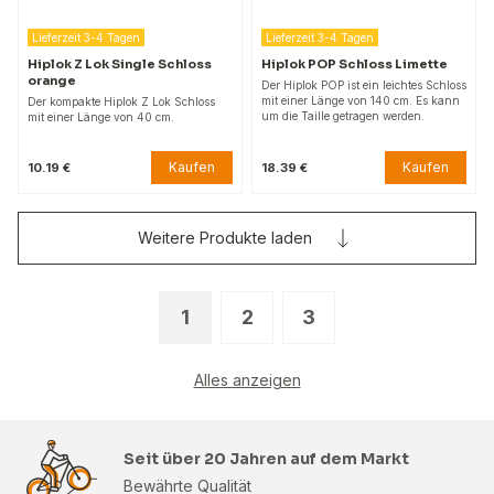
Lieferzeit 3-4 Tagen
Lieferzeit 3-4 Tagen
Hiplok Z Lok Single Schloss
Hiplok POP Schloss Limette
orange
Der Hiplok POP ist ein leichtes Schloss
mit einer Länge von 140 cm. Es kann
Der kompakte Hiplok Z Lok Schloss
um die Taille getragen werden.
mit einer Länge von 40 cm.
Kaufen
Kaufen
10.19 €
18.39 €
Weitere Produkte laden
1
2
3
Alles anzeigen
Seit über 20 Jahren auf dem Markt
Bewährte Qualität