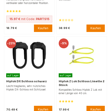
vertikaler oder horizontaler Position.
15.97 €
mit Code:
PARTS15
Kaufen
Kaufen
18.79 €
38.99 €
-
23%
-
9%
auf Lager
auf Lager
Hiplok DX Schloss schwarz
Hiplok Z Lok Schloss Limette 2
Stück
Leicht tragbares, sehr nützliches
Hiplok DX-Schloss mit Schlüssel.
Kompaktes Schloss Hiplok Z Lok mit
einer Länge von 40 cm.
Kaufen
Kaufen
70.49 €
17.99 €