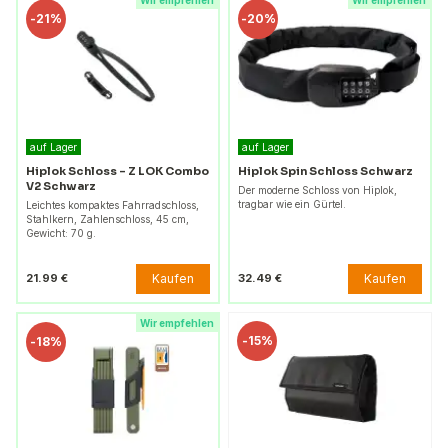
Wir empfehlen
Wir empfehlen
-
21%
-
20%
auf Lager
auf Lager
Hiplok Schloss – Z LOK Combo
Hiplok Spin Schloss Schwarz
V2 Schwarz
Der moderne Schloss von Hiplok,
tragbar wie ein Gürtel.
Leichtes kompaktes Fahrradschloss,
Stahlkern, Zahlenschloss, 45 cm,
Gewicht: 70 g.
Kaufen
Kaufen
21.99 €
32.49 €
Wir empfehlen
-
15%
-
18%