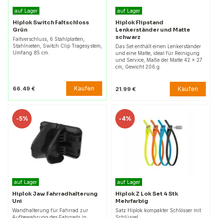
auf Lager
auf Lager
Hiplok Switch Faltschloss
Hiplok Flipstand
Grün
Lenkerständer und Matte
schwarz
Faltverschluss, 6 Stahlplatten,
Stahlnieten, Switch Clip Tragesystem,
Das Set enthält einen Lenkerständer
Umfang 85 cm.
und eine Matte, ideal für Reinigung
und Service, Maße der Matte 42 x 27
cm, Gewicht 206 g.
Kaufen
66.49 €
Kaufen
21.99 €
-
5%
-
4%
auf Lager
auf Lager
Hiplok Jaw Fahrradhalterung
Hiplok Z Lok Set 4 Stk
Uni
Mehrfarbig
Wandhalterung für Fahrrad zur
Satz Hiplok kompakter Schlösser mit
Aufbewahrung des Fahrrads in
Schlüssel.