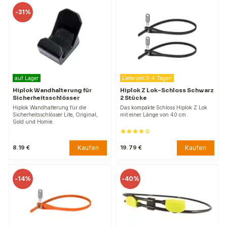
-
31%
auf Lager
Lieferzeit 3-4 Tagen
Hiplok Wandhalterung für
Hiplok Z Lok-Schloss Schwarz
Sicherheitsschlösser
2 Stücke
Hiplok Wandhalterung für die
Das kompakte Schloss Hiplok Z Lok
Sicherheitsschlösser Lite, Original,
mit einer Länge von 40 cm.
Gold und Homie.
Kaufen
Kaufen
8.19 €
19.79 €
-
14%
-
40%