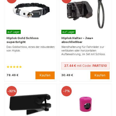
auf Lager
auf Lager
Hiplok Gold Schloss
Hiplok Halter – Jaw+
superbright
abschließbar
Das Goldschloss, eines der robustesten
Wandhalterung für Fahrräder zur
von Hiplok.
vertikalen oder horizontalen
Aufbewahrung, im Set mit Schloss.
27.44 €
mit Code:
PARTS10
Kaufen
Kaufen
78.49 €
30.49 €
-
32%
-
7%