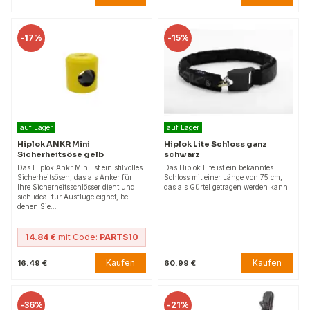
-
17%
-
15%
auf Lager
auf Lager
Hiplok ANKR Mini
Hiplok Lite Schloss ganz
Sicherheitsöse gelb
schwarz
Das Hiplok Ankr Mini ist ein stilvolles
Das Hiplok Lite ist ein bekanntes
Sicherheitsösen, das als Anker für
Schloss mit einer Länge von 75 cm,
Ihre Sicherheitsschlösser dient und
das als Gürtel getragen werden kann.
sich ideal für Ausflüge eignet, bei
denen Sie…
14.84 €
mit Code:
PARTS10
Kaufen
Kaufen
16.49 €
60.99 €
-
36%
-
21%