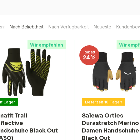
en:
Nach Beliebtheit
Nach Verfügbarkeit
Neueste
Kundenbew
Wir empfehlen
Wir empf
Rabatt
24%
uf Lager
Lieferzeit 10 Tagen
nafit Trail
Salewa Ortles
flective
Durastretch Merino
ndschuhe Black Out
Damen Handschuhe
A30)
Black Out