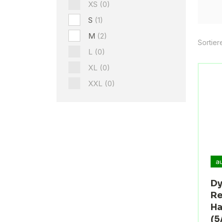
XS
(0)
S
(1)
M
(2)
Sortier
L
(0)
XL
(0)
XXL
(0)
a
Dy
Re
Ha
(5