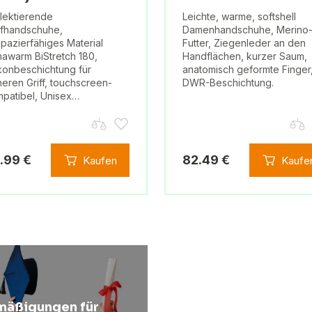
lektierende
Leichte, warme, softshell
fhandschuhe,
Damenhandschuhe, Merino
apazierfähiges Material
Futter, Ziegenleder an den
awarm BiStretch 180,
Handflächen, kurzer Saum,
ikonbeschichtung für
anatomisch geformte Finger
heren Griff, touchscreen-
DWR-Beschichtung.
patibel, Unisex…
.99 €
82.49 €
Kaufen
Kaufe
mäßigungen für