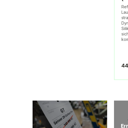
Ref
Lau
str
Dyn
Sil
sic
kom
44
Er