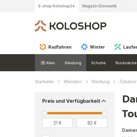
E-shop Koloshop24
Magazin iDomestik
Radfahren
Winter
Laufe
Alles
Kleidung
Schuhe
Rucksäcke
Startseite
Wandern
Kleidung
Zubehör
Da
Preis und Verfügbarkeit
To
Damen