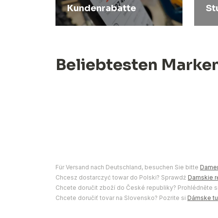
Kundenrabatte
St
Beliebtesten Marke
Für Versand nach Deutschland, besuchen Sie bitte
Damen
Chcesz dostarczyć towar do Polski? Sprawdź
Damskie r
Chcete doručit zboží do České republiky? Prohlédněte s
Chcete doručiť tovar na Slovensko? Pozrite si
Dámske tur