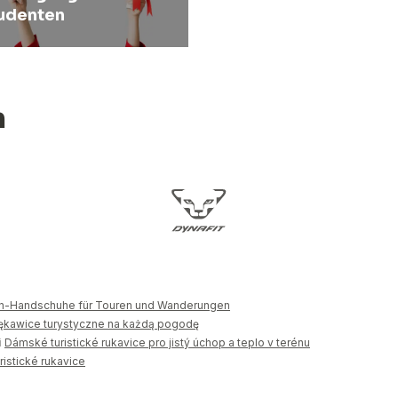
udenten
n
-Handschuhe für Touren und Wanderungen
ękawice turystyczne na każdą pogodę
i
Dámské turistické rukavice pro jistý úchop a teplo v terénu
istické rukavice