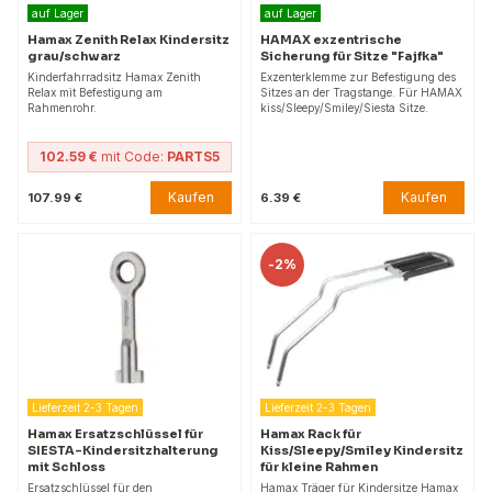
auf Lager
auf Lager
Hamax Zenith Relax Kindersitz
HAMAX exzentrische
grau/schwarz
Sicherung für Sitze "Fajfka"
Kinderfahrradsitz Hamax Zenith
Exzenterklemme zur Befestigung des
Relax mit Befestigung am
Sitzes an der Tragstange. Für HAMAX
Rahmenrohr.
kiss/Sleepy/Smiley/Siesta Sitze.
102.59 €
mit Code:
PARTS5
Kaufen
Kaufen
107.99 €
6.39 €
-
2%
Lieferzeit 2-3 Tagen
Lieferzeit 2-3 Tagen
Hamax Ersatzschlüssel für
Hamax Rack für
SIESTA-Kindersitzhalterung
Kiss/Sleepy/Smiley Kindersitz
mit Schloss
für kleine Rahmen
Ersatzschlüssel für den
Hamax Träger für Kindersitze Hamax