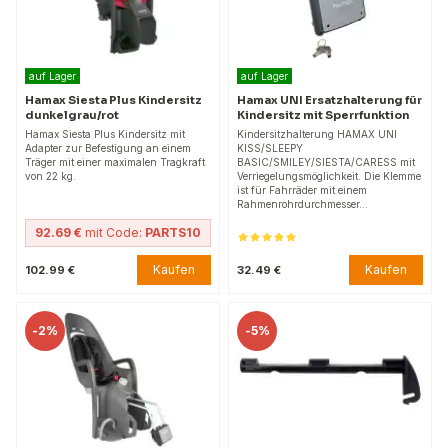
auf Lager
auf Lager
Hamax Siesta Plus Kindersitz
Hamax UNI Ersatzhalterung für
dunkelgrau/rot
Kindersitz mit Sperrfunktion
Hamax Siesta Plus Kindersitz mit
Kindersitzhalterung HAMAX UNI
Adapter zur Befestigung an einem
KISS/SLEEPY
Träger mit einer maximalen Tragkraft
BASIC/SMILEY/SIESTA/CARESS mit
von 22 kg.
Verriegelungsmöglichkeit. Die Klemme
ist für Fahrräder mit einem
Rahmenrohrdurchmesser…
92.69 €
mit Code:
PARTS10
Kaufen
Kaufen
102.99 €
32.49 €
-
2%
-
5%