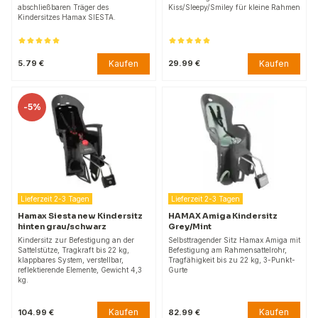
abschließbaren Träger des
Kiss/Sleepy/Smiley für kleine Rahmen
Kindersitzes Hamax SIESTA.
Kaufen
Kaufen
5.79 €
29.99 €
-
5%
Lieferzeit 2-3 Tagen
Lieferzeit 2-3 Tagen
Hamax Siesta new Kindersitz
HAMAX Amiga Kindersitz
hinten grau/schwarz
Grey/Mint
Kindersitz zur Befestigung an der
Selbsttragender Sitz Hamax Amiga mit
Sattelstütze, Tragkraft bis 22 kg,
Befestigung am Rahmensattelrohr,
klappbares System, verstellbar,
Tragfähigkeit bis zu 22 kg, 3-Punkt-
reflektierende Elemente, Gewicht 4,3
Gurte
kg.
Kaufen
Kaufen
104.99 €
82.99 €