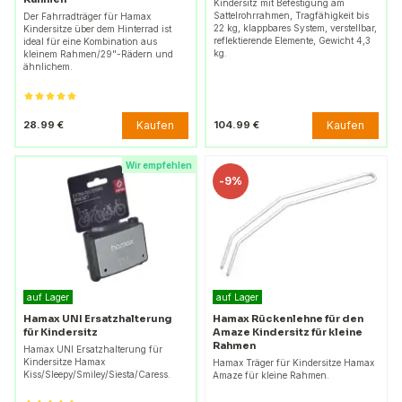
Kindersitz mit Befestigung am
Sattelrohrrahmen, Tragfähigkeit bis
Der Fahrradträger für Hamax
22 kg, klappbares System, verstellbar,
Kindersitze über dem Hinterrad ist
reflektierende Elemente, Gewicht 4,3
ideal für eine Kombination aus
kg.
kleinem Rahmen/29"-Rädern und
ähnlichem.
Kaufen
Kaufen
28.99 €
104.99 €
Wir empfehlen
-
9%
auf Lager
auf Lager
Hamax UNI Ersatzhalterung
Hamax Rückenlehne für den
für Kindersitz
Amaze Kindersitz für kleine
Rahmen
Hamax UNI Ersatzhalterung für
Kindersitze Hamax
Hamax Träger für Kindersitze Hamax
Kiss/Sleepy/Smiley/Siesta/Caress.
Amaze für kleine Rahmen.