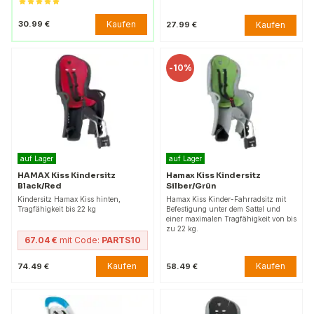
Kaufen
30.99 €
Kaufen
27.99 €
-
10%
auf Lager
auf Lager
HAMAX Kiss Kindersitz
Hamax Kiss Kindersitz
Black/Red
Silber/Grün
Kindersitz Hamax Kiss hinten,
Hamax Kiss Kinder-Fahrradsitz mit
Tragfähigkeit bis 22 kg
Befestigung unter dem Sattel und
einer maximalen Tragfähigkeit von bis
zu 22 kg.
67.04 €
mit Code:
PARTS10
Kaufen
Kaufen
74.49 €
58.49 €