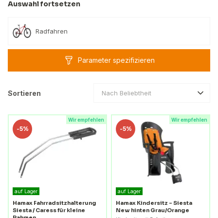
Auswahl fortsetzen
Radfahren
Parameter spezifizieren
Sortieren
Nach Beliebtheit
Wir empfehlen
Wir empfehlen
-
5%
-
5%
auf Lager
auf Lager
Hamax Fahrradsitzhalterung
Hamax Kindersitz – Siesta
Siesta / Caress für kleine
New hinten Grau/Orange
Rahmen