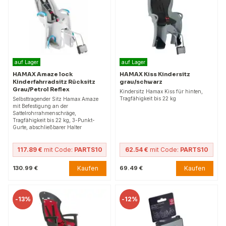
auf Lager
auf Lager
HAMAX Amaze lock
HAMAX Kiss Kindersitz
Kinderfahrradsitz Rücksitz
grau/schwarz
Grau/Petrol Reflex
Kindersitz Hamax Kiss für hinten,
Tragfähigkeit bis 22 kg
Selbsttragender Sitz Hamax Amaze
mit Befestigung an der
Sattelrohrrahmenschräge,
Tragfähigkeit bis 22 kg, 3-Punkt-
Gurte, abschließbarer Halter
117.89 €
mit Code:
PARTS10
62.54 €
mit Code:
PARTS10
Kaufen
Kaufen
130.99 €
69.49 €
-
13%
-
12%