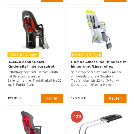
Lieferzeit 2-3 Tagen
Lieferzeit 2-3 Tagen
HAMAX Zenith Relax
HAMAX Amaze lock Kindersitz
Kindersitz hinten grau/rot
hinten grau/Lime reflex
Selbsttragender Sitz Hamax Zenith
Selbsttragender Sitz Hamax Amaze
mit Befestigung an der
mit Befestigung am Sattelrohr,
Sattelrohrrahme, Tragfähigkeit bis 22
Tragfähigkeit bis 22 kg, 3-Punkt-
kg, 3-Punkt-Gurte
Gurte, abschließbarer Halter.
Kaufen
Kaufen
121.99 €
129.99 €
-
12%