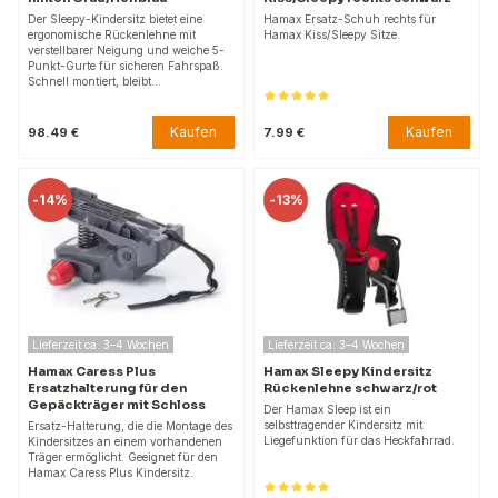
Der Sleepy-Kindersitz bietet eine
Hamax Ersatz-Schuh rechts für
ergonomische Rückenlehne mit
Hamax Kiss/Sleepy Sitze.
verstellbarer Neigung und weiche 5-
Punkt-Gurte für sicheren Fahrspaß.
Schnell montiert, bleibt…
Kaufen
Kaufen
98.49 €
7.99 €
-
14%
-
13%
Lieferzeit ca. 3–4 Wochen
Lieferzeit ca. 3–4 Wochen
Hamax Caress Plus
Hamax Sleepy Kindersitz
Ersatzhalterung für den
Rückenlehne schwarz/rot
Gepäckträger mit Schloss
Der Hamax Sleep ist ein
selbsttragender Kindersitz mit
Ersatz-Halterung, die die Montage des
Liegefunktion für das Heckfahrrad.
Kindersitzes an einem vorhandenen
Träger ermöglicht. Geeignet für den
Hamax Caress Plus Kindersitz.