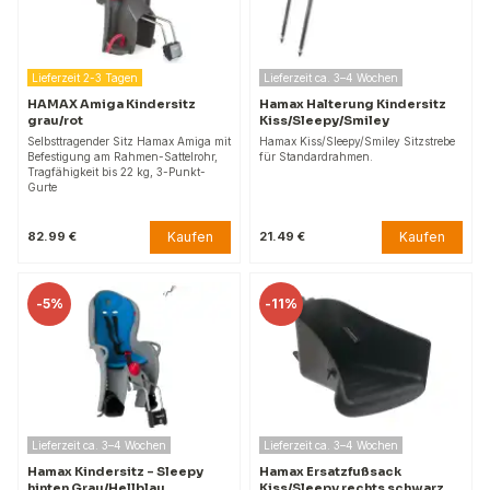
Lieferzeit 2-3 Tagen
Lieferzeit ca. 3–4 Wochen
HAMAX Amiga Kindersitz
Hamax Halterung Kindersitz
grau/rot
Kiss/Sleepy/Smiley
Selbsttragender Sitz Hamax Amiga mit
Hamax Kiss/Sleepy/Smiley Sitzstrebe
Befestigung am Rahmen-Sattelrohr,
für Standardrahmen.
Tragfähigkeit bis 22 kg, 3-Punkt-
Gurte
Kaufen
Kaufen
82.99 €
21.49 €
-
5%
-
11%
Lieferzeit ca. 3–4 Wochen
Lieferzeit ca. 3–4 Wochen
Hamax Kindersitz – Sleepy
Hamax Ersatzfußsack
hinten Grau/Hellblau
Kiss/Sleepy rechts schwarz