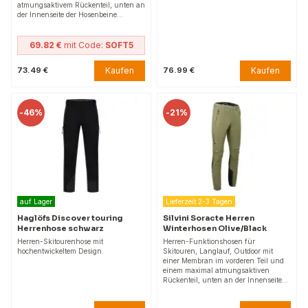
atmungsaktivem Rückenteil, unten an
der Innenseite der Hosenbeine…
69.82 €
mit Code:
SOFT5
Kaufen
Kaufen
73.49 €
76.99 €
-
46%
-
21%
auf Lager
Lieferzeit 2-3 Tagen
Haglöfs Discover touring
Silvini Soracte Herren
Herrenhose schwarz
Winterhosen Olive/Black
Herren-Skitourenhose mit
Herren-Funktionshosen für
hochentwickeltem Design.
Skitouren, Langlauf, Outdoor mit
einer Membran im vorderen Teil und
einem maximal atmungsaktiven
Rückenteil, unten an der Innenseite…