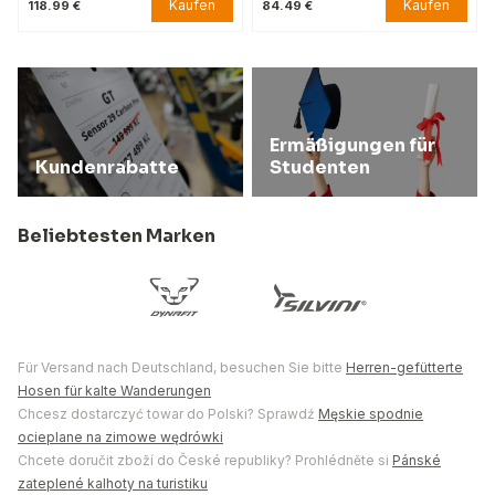
Kaufen
Kaufen
118.99 €
84.49 €
Ermäßigungen für
Kundenrabatte
Studenten
Beliebtesten Marken
Für Versand nach Deutschland, besuchen Sie bitte
Herren-gefütterte
Hosen für kalte Wanderungen
Chcesz dostarczyć towar do Polski? Sprawdź
Męskie spodnie
ocieplane na zimowe wędrówki
Chcete doručit zboží do České republiky? Prohlédněte si
Pánské
zateplené kalhoty na turistiku