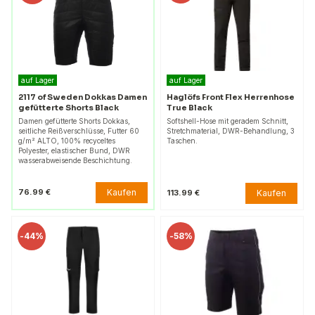
auf Lager
auf Lager
2117 of Sweden Dokkas Damen
Haglöfs Front Flex Herrenhose
gefütterte Shorts Black
True Black
Damen gefütterte Shorts Dokkas,
Softshell-Hose mit geradem Schnitt,
seitliche Reißverschlüsse, Futter 60
Stretchmaterial, DWR-Behandlung, 3
g/m² ALTO, 100% recyceltes
Taschen.
Polyester, elastischer Bund, DWR
wasserabweisende Beschichtung.
Kaufen
76.99 €
Kaufen
113.99 €
-
44%
-
58%