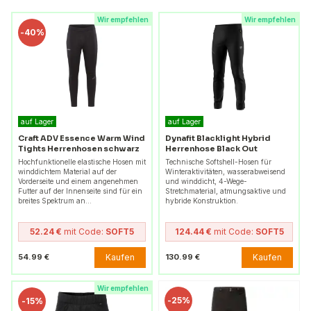
Wir empfehlen
Wir empfehlen
-
40%
auf Lager
auf Lager
Craft ADV Essence Warm Wind
Dynafit Blacklight Hybrid
Tights Herrenhosen schwarz
Herrenhose Black Out
Hochfunktionelle elastische Hosen mit
Technische Softshell-Hosen für
winddichtem Material auf der
Winteraktivitäten, wasserabweisend
Vorderseite und einem angenehmen
und winddicht, 4-Wege-
Futter auf der Innenseite sind für ein
Stretchmaterial, atmungsaktive und
breites Spektrum an…
hybride Konstruktion.
52.24 €
mit Code:
SOFT5
124.44 €
mit Code:
SOFT5
Kaufen
Kaufen
54.99 €
130.99 €
Wir empfehlen
-
25%
-
15%