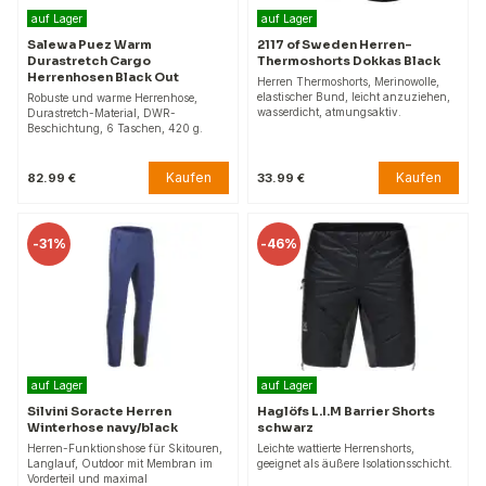
auf Lager
auf Lager
Salewa Puez Warm
2117 of Sweden Herren-
Durastretch Cargo
Thermoshorts Dokkas Black
Herrenhosen Black Out
Herren Thermoshorts, Merinowolle,
elastischer Bund, leicht anzuziehen,
Robuste und warme Herrenhose,
wasserdicht, atmungsaktiv.
Durastretch-Material, DWR-
Beschichtung, 6 Taschen, 420 g.
Kaufen
Kaufen
82.99 €
33.99 €
-
31%
-
46%
auf Lager
auf Lager
Silvini Soracte Herren
Haglöfs L.I.M Barrier Shorts
Winterhose navy/black
schwarz
Herren-Funktionshose für Skitouren,
Leichte wattierte Herrenshorts,
Langlauf, Outdoor mit Membran im
geeignet als äußere Isolationsschicht.
Vorderteil und maximal