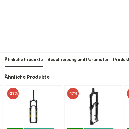
Ähnliche Produkte
Beschreibung und Parameter
Produk
Ähnliche Produkte
-
28%
-
17%