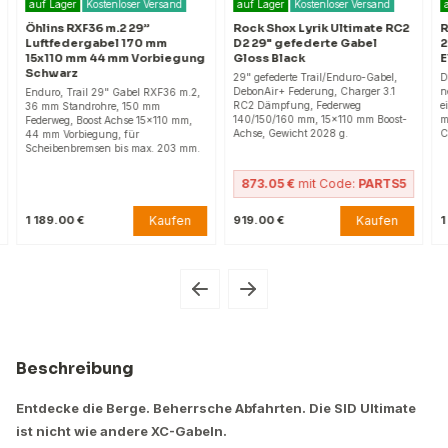
auf Lager
Kostenloser Versand
auf Lager
Kostenloser Versand
Öhlins RXF36 m.2 29”
Rock Shox Lyrik Ultimate RC2
R
Luftfedergabel 170 mm
D2 29" gefederte Gabel
2
15x110 mm 44 mm Vorbiegung
Gloss Black
E
Schwarz
29" gefederte Trail/Enduro-Gabel,
D
DebonAir+ Federung, Charger 3.1
n
Enduro, Trail 29" Gabel RXF36 m.2,
RC2 Dämpfung, Federweg
e
36 mm Standrohre, 150 mm
140/150/160 mm, 15x110 mm Boost-
m
Federweg, Boost Achse 15x110 mm,
Achse, Gewicht 2028 g.
C
44 mm Vorbiegung, für
Scheibenbremsen bis max. 203 mm.
873.05 €
mit Code:
PARTS5
Kaufen
Kaufen
1 189.00 €
919.00 €
1
Beschreibung
Entdecke die Berge. Beherrsche Abfahrten. Die SID Ultimate
ist nicht wie andere XC-Gabeln.