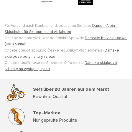
Für Versand nach Deutschland, besuchen Sie bitte
Damen-Alpin-
Skischuhe für Skitouren und Abfahrten
Chcesz dostarczyć towar do Polski? Sprawdź
Damskie buty skiturowe
(Ski Touring)
Chcete doručit zboží do České republiky? Prohlédněte si
Dámské
skialpové boty na túry i sjezd
Chcete doručiť tovar na Slovensko? Pozrite si
Dámske skialpové
lyžiarky na výstup aj zjazd
Seit über 20 Jahren auf dem Markt
Bewährte Qualität
Top-Marken
Nur geprüfte Produkte