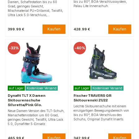
bis zu 80°, BOA-Verschlusssystem,
Damen, Schaftrotation bis zu 60
Palau Lite Innenschuh.
Grad, geringes Gewicht,
Mischmaterial PU+Grilamid, Twistfit,
Ultra Lock 5.0-Verschluss,…
Kaufen
Kaufen
399.99 €
428.99 €
-
33%
-
40%
auf Lager
Kostenloser Versand
auf Lager
Kostenloser Versand
Dynafit TLT X Damen
Fischer TRAVERS GR
Skitourenschuhe
Skitourenski 21/22
Silvretta/Pink Glo.
Leichte Skitourenschuhe mit einem
einzigartigen Bewegungsbereich von
Neue Damen-Version des TLT-Schuh,
bis zu 80°, BOA-Verschluss des
Manschettenrotation um 60 Grad,
Schuhs, Original Dynafit Inserts.
geringes Gewicht, Twistfit, Ultra Lock
5.0, Dynafitter 5-Einsatz.
Kaufen
Kaufen
465.99 €
342.99 €