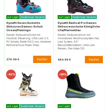
auf Lager
Kostenloser Versand
auf Lager
Kostenloser Versand
Dynafit Seven Summits
Dynafit Radical Pro Damen
Skitouren Damen-Schuh
Skitourenschuhe Königliche
Ocean/Flamingo
Lila/Marineblau
Damen Skitourenschuhe mit
Damen Skitourenschuh mit
intuitiver Steuerung, Ultra Lock 2.0,
innovativem Verschlusssystem Hoji
PU Schale, Breite 104,5 mm, trockener
Lock System, 60°
Reißverschluss Power Strap.
Manschettenrotation, Ultra Lock
Riemen, Flex Index 120.
Kaufen
276.99 €
Kaufen
464.99 €
-
40%
-
38%
auf Lager
Kostenloser Versand
auf Lager