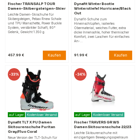
Fischer TRANSALP TOUR
Dynafit Winter Bootie
Damen-Skibergsteigen-Skier
Winterstiefel Hurricane/Black
Out
Leichte Damen-Skischuhe für
Skibergsteigen, Pebax Rnew Schale
Dynafit-Schuhe zum
und TPU Manschette, Power Buckle
Hineinschlüpfen, isoliertes
System, verstärkter Schaft, 80°
Obermaterial, weiches Futter, extra
Gelenk, Gewicht 1.350 g.
dicke Innensohle, hoher thermischer
Komfort, zwei Laschen für einfaches
An-…
Kaufen
Kaufen
457.99 €
91.99 €
-
33%
-
34%
auf Lager
Kostenloser Versand
auf Lager
Kostenloser Versand
Dynafit TLT X PU Damen
Fischer TRAVERS GR WS
Skitourenschuhe Puritan
Damen Skitourenschuhe 22/23
Gray/Fluo Coral
Leichte Skitourenschuhe mit
einzigartigem Bewegungsspielraum
Neue Version der TLT-Schuh für