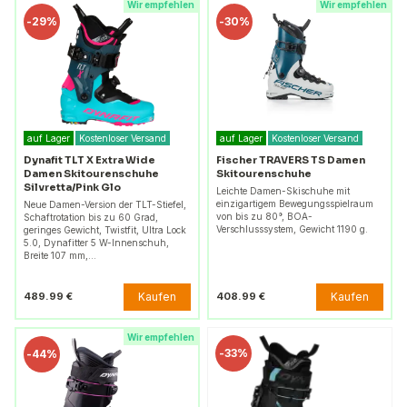
Wir empfehlen
Wir empfehlen
-
29%
-
30%
auf Lager
Kostenloser Versand
auf Lager
Kostenloser Versand
Dynafit TLT X Extra Wide
Fischer TRAVERS TS Damen
Damen Skitourenschuhe
Skitourenschuhe
Silvretta/Pink Glo
Leichte Damen-Skischuhe mit
einzigartigem Bewegungsspielraum
Neue Damen-Version der TLT-Stiefel,
von bis zu 80°, BOA-
Schaftrotation bis zu 60 Grad,
Verschlusssystem, Gewicht 1190 g.
geringes Gewicht, Twistfit, Ultra Lock
5.0, Dynafitter 5 W-Innenschuh,
Breite 107 mm,…
Kaufen
Kaufen
489.99 €
408.99 €
Wir empfehlen
-
33%
-
44%