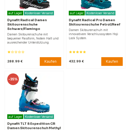
auf Lager
Kostenloser Versand
auf Lager
Kostenloser Versand
Dynafit Radical Damen
Dynafit Radical Pro Damen
Skitourenschuhe
Skitourenschuhe Petrol/Reef
Schwarz/Flamingo
Damen Skitourenschuh mit
innovativem Verschlusssystem Hoji
Damen Skitourenschuhe mit
Lock System.
bequemer Passform, festem Halt und
ausreichender Unterstützung.
Kaufen
Kaufen
288.99 €
432.99 €
-
35%
auf Lager
Kostenloser Versand
Dynafit TLT 8 Expedition CR
Damen Skitourenschuh Methyl