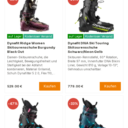
auf Lager
Kostenloser Versand
auf Lager
Kostenloser Versand
Dynafit Ridge Women
Dynafit DNA Ski Touring
Skitourenschuhe Burgundy
Skitourenschuhe
Black Out
Schwarz/Neon Gelb
Damen-Skitourenschuhe, die
Skitouren-Rennstiefel, 60° Rotation,
Leichtigkeit, Bewegungsfreiheit und
Breite 97 mm, Innenfutter DNA Bikini
Steifigkeit bei der Abfahrt
Liner, Gewicht 810 g, Vorlage 10-13°,
kombinieren, Material Grilamid,
Gehmodus umschaltbar.
Schuh Dynafitter 5 2.0, Flex 110,…
Kaufen
Kaufen
529.00 €
779.00 €
-
47%
-
33%