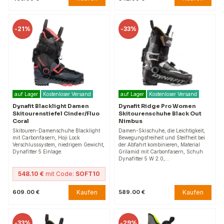
-
21%
-
33%
auf Lager
Kostenloser Versand
auf Lager
Kostenloser Versand
Dynafit Blacklight Damen
Dynafit Ridge Pro Women
Skitourenstiefel Cinder/Fluo
Skitourenschuhe Black Out
Coral
Nimbus
Skitouren-Damenschuhe Blacklight
Damen-Skischuhe, die Leichtigkeit,
mit Carbonfasern, Hoji Lock
Bewegungsfreiheit und Steifheit bei
Verschlusssystem, niedrigem Gewicht,
der Abfahrt kombinieren, Material
Dynafitter 5 Einlage.
Grilamid mit Carbonfasern, Schuh
Dynafitter 5 W 2.0,…
548.10 €
mit Code:
SOFT10
Kaufen
Kaufen
609.00 €
589.00 €
-
33%
-
29%