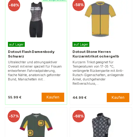
-
58%
-
68%
auf Lager
auf Lager
Dotout Flash Damenbody
Dotout Stone Herren
Schwarz
Kurzarmtrikot ockergelb
Ultraleichter und atmungsaktiver
Kurzarm Trikot geeignet für
Overall mit einer speziell für Frauen
Temperaturen von 17-35 °C,
entworfenen Fahrradpolsterung,
verlängerte Rückenpartie mit Anti-
flache Nähte, anatomisch geformter
Rutsch-Eigenschaften, anliegende
Bund, Manschetten mit…
Ärmel, durchgehender
Reißverschluss,…
Kaufen
55.99 €
Kaufen
44.99 €
-
57%
-
68%