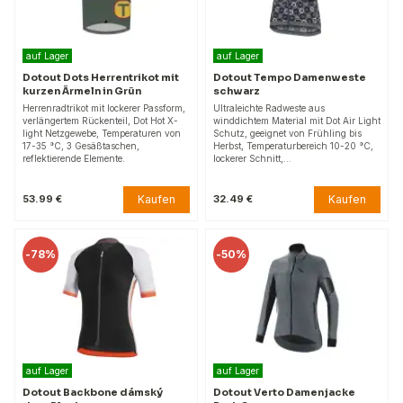
auf Lager
auf Lager
Dotout Dots Herrentrikot mit
Dotout Tempo Damenweste
kurzen Ärmeln in Grün
schwarz
Herrenradtrikot mit lockerer Passform,
Ultraleichte Radweste aus
verlängertem Rückenteil, Dot Hot X-
winddichtem Material mit Dot Air Light
light Netzgewebe, Temperaturen von
Schutz, geeignet von Frühling bis
17-35 °C, 3 Gesäßtaschen,
Herbst, Temperaturbereich 10-20 °C,
reflektierende Elemente.
lockerer Schnitt,…
Kaufen
Kaufen
53.99 €
32.49 €
-
78%
-
50%
auf Lager
auf Lager
Dotout Backbone dámský
Dotout Verto Damenjacke