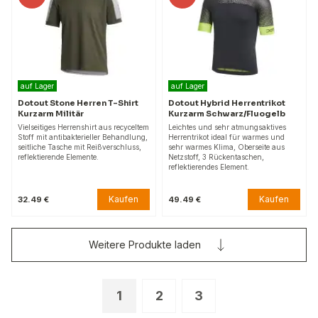
auf Lager
auf Lager
Dotout Stone Herren T-Shirt
Dotout Hybrid Herrentrikot
Kurzarm Militär
Kurzarm Schwarz/Fluogelb
Vielseitiges Herrenshirt aus recyceltem
Leichtes und sehr atmungsaktives
Stoff mit antibakterieller Behandlung,
Herrentrikot ideal für warmes und
seitliche Tasche mit Reißverschluss,
sehr warmes Klima, Oberseite aus
reflektierende Elemente.
Netzstoff, 3 Rückentaschen,
reflektierendes Element.
Kaufen
Kaufen
32.49 €
49.49 €
Weitere Produkte laden
1
2
3