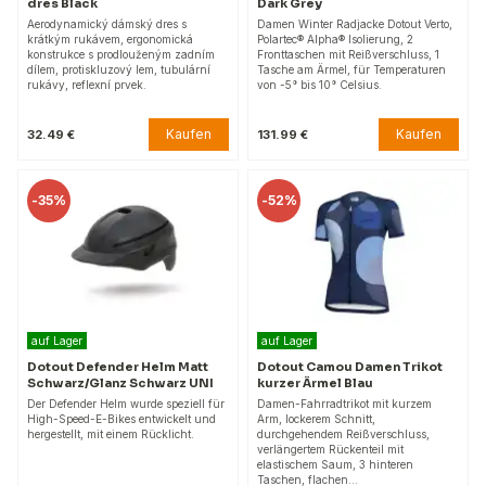
dres Black
Dark Grey
Aerodynamický dámský dres s
Damen Winter Radjacke Dotout Verto,
krátkým rukávem, ergonomická
Polartec® Alpha® Isolierung, 2
konstrukce s prodlouženým zadním
Fronttaschen mit Reißverschluss, 1
dílem, protiskluzový lem, tubulární
Tasche am Ärmel, für Temperaturen
rukávy, reflexní prvek.
von -5° bis 10° Celsius.
Kaufen
Kaufen
32.49 €
131.99 €
-
35%
-
52%
auf Lager
auf Lager
Dotout Defender Helm Matt
Dotout Camou Damen Trikot
Schwarz/Glanz Schwarz UNI
kurzer Ärmel Blau
Der Defender Helm wurde speziell für
Damen-Fahrradtrikot mit kurzem
High-Speed-E-Bikes entwickelt und
Arm, lockerem Schnitt,
hergestellt, mit einem Rücklicht.
durchgehendem Reißverschluss,
verlängertem Rückenteil mit
elastischem Saum, 3 hinteren
Taschen, flachen…