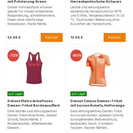
mit Polsterung Green
Herrenhandschuhe Schwarz
Damen Fahrradshorts mit einer
Leichte und atmungsaktive
speziell für Frauen entworfenen
wasserdichte Handschuhe für MTB
Radpolsterung, schnelltrocknend,
und E-Bike, Temperaturbereich 10-20
Hosen ohne überflüssige
°C, Touchscreen-Bedienung ohne
Kompression, flache Nähte,…
Ausziehen der Handschuhe,…
Kaufen
Kaufen
53.99 €
13.69 €
-
73%
-
60%
auf Lager
auf Lager
Dotout Metro ärmelloses
Dotout Camou Damen-Trikot
Damen-Trikot Bordeaux/Red
mit kurzen Ärmeln, Hellorange
Extra leichtes und atmungsaktives
Extra atmungsaktives Damen-Trikot
Damen-Trikot ohne Ärmel, lockerer
mit kurzen Ärmeln, lockerem Schnitt,
Schnitt, flache Nähte, 3
durchgehendem Reißverschluss,
Rückentaschen, reflektierendes
elastischem Saum, 3 hinteren
Element.
Taschen, flachen Nähten,…