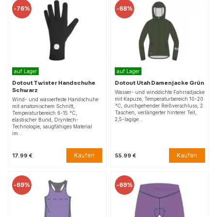
-
76%
-
68%
auf Lager
auf Lager
Dotout Twister Handschuhe
Dotout Utah Damenjacke Grün
Schwarz
Wasser- und winddichte Fahrradjacke
mit Kapuze, Temperaturbereich 10-20
Wind- und wasserfeste Handschuhe
°C, durchgehender Reißverschluss, 2
mit anatomischem Schnitt,
Taschen, verlängerter hinterer Teil,
Temperaturbereich 6-15 °C,
2,5-lagige…
elastischer Bund, Dryntech-
Technologie, saugfähiges Material
im…
Kaufen
Kaufen
17.99 €
55.99 €
-
69%
-
69%