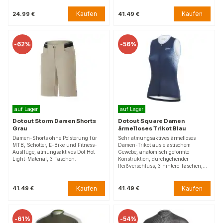
Kaufen
Kaufen
24.99 €
41.49 €
-
62%
-
56%
auf Lager
auf Lager
Dotout Storm Damen Shorts
Dotout Square Damen
Grau
ärmelloses Trikot Blau
Damen-Shorts ohne Polsterung für
Sehr atmungsaktives ärmelloses
MTB, Schotter, E-Bike und Fitness-
Damen-Trikot aus elastischem
Ausflüge, atmungsaktives Dot Hot
Gewebe, anatomisch geformte
Light-Material, 3 Taschen.
Konstruktion, durchgehender
Reißverschluss, 3 hintere Taschen,…
Kaufen
Kaufen
41.49 €
41.49 €
-
61%
-
54%