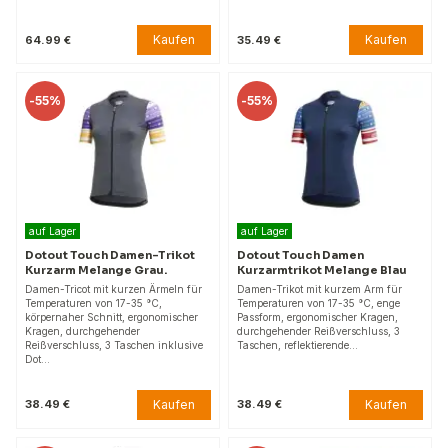
Kaufen
Kaufen
64.99 €
35.49 €
-
55%
-
55%
auf Lager
auf Lager
Dotout Touch Damen-Trikot
Dotout Touch Damen
Kurzarm Melange Grau.
Kurzarmtrikot Melange Blau
Damen-Tricot mit kurzen Ärmeln für
Damen-Trikot mit kurzem Arm für
Temperaturen von 17-35 °C,
Temperaturen von 17-35 °C, enge
körpernaher Schnitt, ergonomischer
Passform, ergonomischer Kragen,
Kragen, durchgehender
durchgehender Reißverschluss, 3
Reißverschluss, 3 Taschen inklusive
Taschen, reflektierende…
Dot…
Kaufen
Kaufen
38.49 €
38.49 €