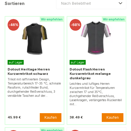
Sortieren
Nach Beliebtheit
Wir empfehlen
Wir empfehlen
-
46%
-
68%
auf Lager
auf Lager
Dotout Heritage Herren
Dotout Flash Herren
Kurzarmtrikot schwarz
Kurzarmtrikot melange
dunkelgrau
Trikot mit raffiniertem Design,
Temperaturbereich 17-35 °C, schmale
Leichtes und luftiges Herren
Passform, rutschfester Bund,
Kurzarmtrikot für Temperaturen
durchgehender Reißverschluss, 3
zwischen 17 und 35°C,
verstärkte Taschen auf der…
durchgehender Reißverschluss,
Laserkragen, verlängertes Rückenteil
mit…
Kaufen
Kaufen
45.99 €
38.49 €
Wir empfehlen