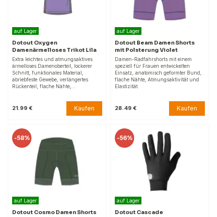
auf Lager
auf Lager
Dotout Oxygen
Dotout Beam Damen Shorts
Damenärmelloses Trikot Lila
mit Polsterung Violet
Extra leichtes und atmungsaktives
Damen-Radfahrshorts mit einem
ärmelloses Damenoberteil, lockerer
speziell für Frauen entwickelten
Schnitt, funktionales Material,
Einsatz, anatomisch geformter Bund,
abriebfeste Gewebe, verlängertes
flache Nähte, Atmungsaktivität und
Rückenteil, flache Nähte,…
Elastizität.
Kaufen
Kaufen
21.99 €
28.49 €
-
58%
-
56%
auf Lager
auf Lager
Dotout Cosmo Damen Shorts
Dotout Cascade