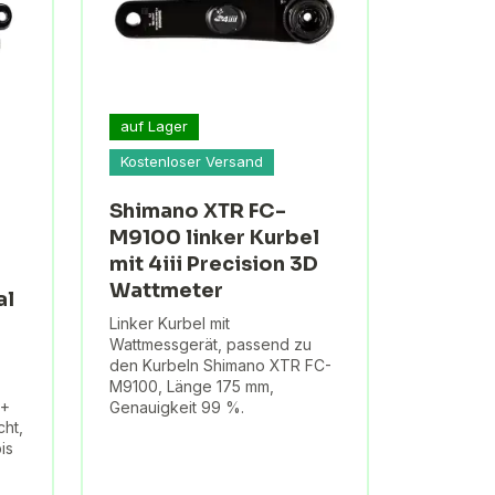
auf Lager
Kostenloser Versand
Shimano XTR FC-
M9100 linker Kurbel
mit 4iii Precision 3D
Wattmeter
al
Linker Kurbel mit
Wattmessgerät, passend zu
den Kurbeln Shimano XTR FC-
M9100, Länge 175 mm,
T+
Genauigkeit 99 %.
cht,
is