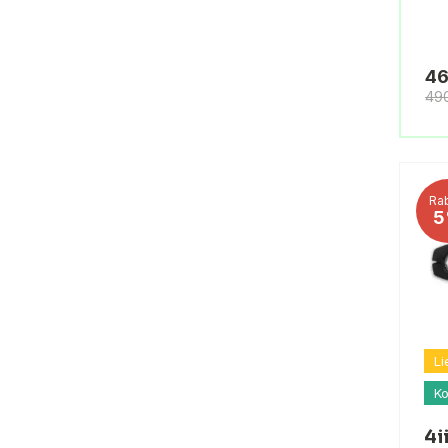
46
49
Rab
5
Li
Ko
4i