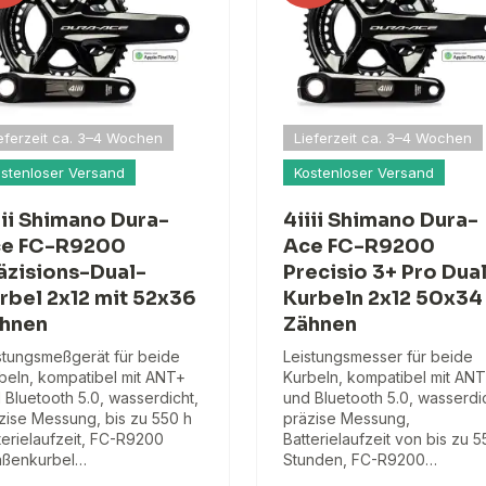
eferzeit ca. 3–4 Wochen
Lieferzeit ca. 3–4 Wochen
stenloser Versand
Kostenloser Versand
iii Shimano Dura-
4iiii Shimano Dura-
e FC-R9200
Ace FC-R9200
äzisions-Dual-
Precisio 3+ Pro Dua
rbel 2x12 mit 52x36
Kurbeln 2x12 50x34
hnen
Zähnen
stungsmeßgerät für beide
Leistungsmesser für beide
beln, kompatibel mit ANT+
Kurbeln, kompatibel mit AN
 Bluetooth 5.0, wasserdicht,
und Bluetooth 5.0, wasserdic
zise Messung, bis zu 550 h
präzise Messung,
terielaufzeit, FC-R9200
Batterielaufzeit von bis zu 
aßenkurbel…
Stunden, FC-R9200…