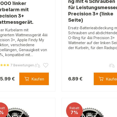
ng mit 4 Schrauben
000 linker
für Leistungsmesse
rbelarm mit
Precision 3+ (linke
ecision 3+
Seite)
ttmessgerät.
Ersatz-Batterieabdeckung m
ker Kurbelarm mit
Schrauben und abdichtend
egriertem Wattmessgerät 4iiii
O-Ring für 4iiii Precision 3+
cision 3+, Apple Findy My
Wattmeter auf der linken Sei
ktion, verschiedene
der Kurbeln, für den Radspo
bellängen, Genauigkeit von
%, kompatibel mit…
7 Bewertungen
5.99 €
6.89 €
Kaufen
Kaufe
att
Rabatt
%
7%