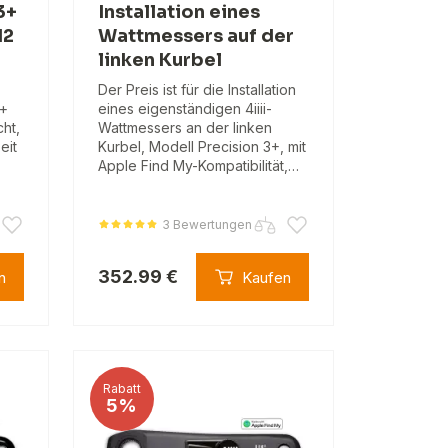
3+
Installation eines
12
Wattmessers auf der
linken Kurbel
Der Preis ist für die Installation
T+
eines eigenständigen 4iiii-
ht,
Wattmessers an der linken
eit
Kurbel, Modell Precision 3+, mit
Apple Find My-Kompatibilität,…
3 Bewertungen
352.99 €
n
Kaufen
Rabatt
5%