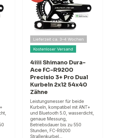
Lieferzeit ca. 3–4 Wochen
Kostenloser Versand
4iiii Shimano Dura-
Ace FC-R9200
l
Precisio 3+ Pro Dual
Kurbeln 2x12 54x40
Zähne
Leistungsmesser für beide
T+
Kurbeln, kompatibel mit ANT+
ht,
und Bluetooth 5.0, wasserdicht,
genaue Messung,
550
Betriebsdauer bis zu 550
Stunden, FC-R9200
Straßenkurbel…