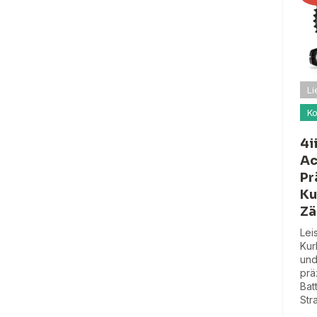
Li
Ko
4i
Ac
Pr
Ku
Zä
Lei
Kur
und
prä
Bat
Str