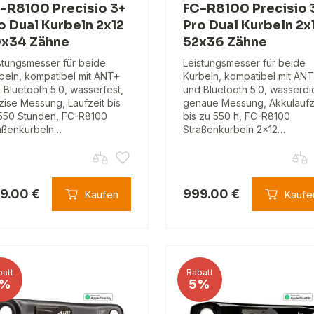
-R8100 Precisio 3+
FC-R8100 Precisio 
o Dual Kurbeln 2x12
Pro Dual Kurbeln 2x
x34 Zähne
52x36 Zähne
stungsmesser für beide
Leistungsmesser für beide
beln, kompatibel mit ANT+
Kurbeln, kompatibel mit AN
 Bluetooth 5.0, wasserfest,
und Bluetooth 5.0, wasserdic
zise Messung, Laufzeit bis
genaue Messung, Akkulaufz
550 Stunden, FC-R8100
bis zu 550 h, FC-R8100
aßenkurbeln…
Straßenkurbeln 2x12…
9.00 €
999.00 €
Kaufen
Kaufe
att
Rabatt
%
5%