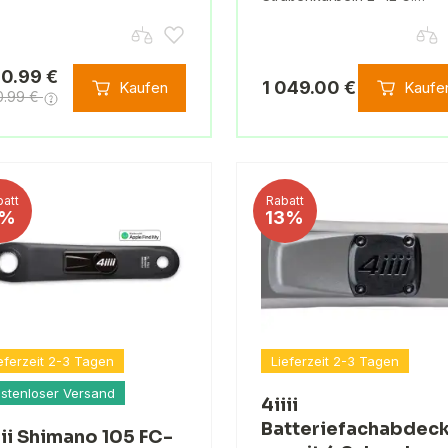
0.99 €
1 049.00 €
Kaufen
Kaufe
0.99 €
att
Rabatt
%
13%
eferzeit 2-3 Tagen
Lieferzeit 2-3 Tagen
stenloser Versand
4iiii
Batteriefachabdec
iii Shimano 105 FC-