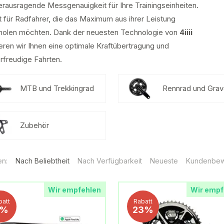
erausragende Messgenauigkeit für Ihre Trainingseinheiten.
t für Radfahrer, die das Maximum aus ihrer Leistung
holen möchten. Dank der neuesten Technologie von
4iiii
eren wir Ihnen eine optimale Kraftübertragung und
rfreudige Fahrten.
MTB und Trekkingrad
Rennrad und Grav
Zubehör
en:
Nach Beliebtheit
Nach Verfügbarkeit
Neueste
Kundenbew
Wir empfehlen
Wir empf
batt
Rabatt
6%
23%