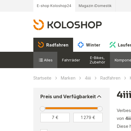
E-shop Koloshop24
Magazin iDomestik
Radfahren
Winter
Laufe
E-Bikes,
Alles
Fahrräder
Kompone
Zubehör
Startseite
Marken
4iiii
Radfahren
4ii
Preis und Verfügbarkeit
Verbess
von
4ii
Diese 