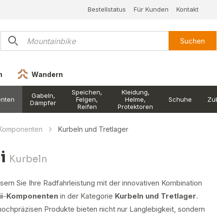
Bestellstatus
Für Kunden
Kontakt
Suchen
n
Wandern
Speichen,
Kleidung,
Gabeln,
nten
Felgen,
Helme,
Schuhe
Zu
Dämpfer
Reifen
Protektoren
Komponenten
Kurbeln und Tretlager
ii
Kurbeln
ern Sie Ihre Radfahrleistung mit der innovativen Kombination
ii
-
Komponenten
in der Kategorie
Kurbeln und Tretlager
.
hochpräzisen Produkte bieten nicht nur Langlebigkeit, sondern