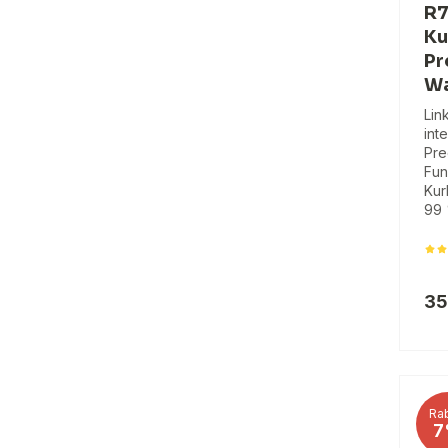
R7
Ku
Pr
Wa
Lin
int
Pre
Fun
Kur
99 
35
Rab
7