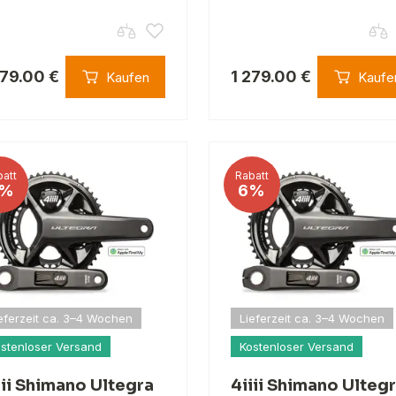
279.00 €
1 279.00 €
Kaufen
Kaufe
att
Rabatt
%
6%
eferzeit ca. 3–4 Wochen
Lieferzeit ca. 3–4 Wochen
stenloser Versand
Kostenloser Versand
iii Shimano Ultegra
4iiii Shimano Ulteg