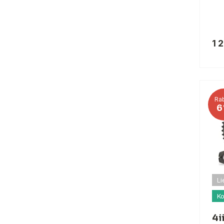
1 
Rab
6
Li
Ko
4i