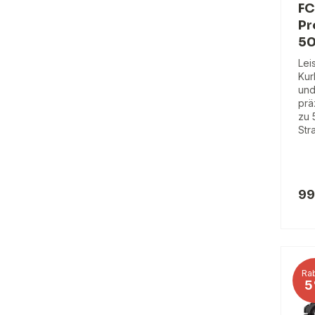
FC
Pr
50
Lei
Kur
und
prä
zu 
Str
99
Rab
5