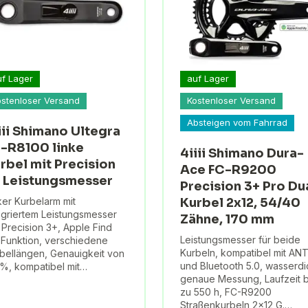
uf Lager
auf Lager
ostenloser Versand
Kostenloser Versand
Absteigen vom Fahrrad
iii Shimano Ultegra
-R8100 linke
4iiii Shimano Dura-
rbel mit Precision
Ace FC-R9200
 Leistungsmesser
Precision 3+ Pro Du
ker Kurbelarm mit
Kurbel 2x12, 54/40
egriertem Leistungsmesser
Zähne, 170 mm
ii Precision 3+, Apple Find
Leistungsmesser für beide
Funktion, verschiedene
Kurbeln, kompatibel mit AN
bellängen, Genauigkeit von
und Bluetooth 5.0, wasserdi
%, kompatibel mit…
genaue Messung, Laufzeit b
zu 550 h, FC-R9200
Straßenkurbeln 2x12 G.…