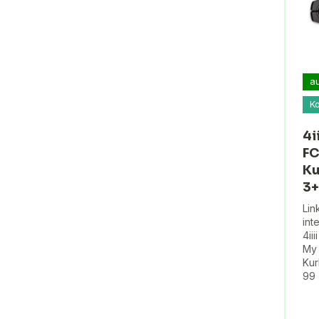
a
K
4i
FC
Ku
3+
Lin
int
4ii
My 
Kur
99 