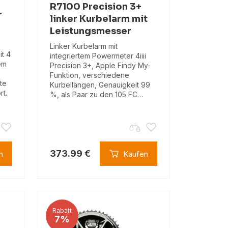
R7100 Precision 3+
r
linker Kurbelarm mit
Leistungsmesser
Linker Kurbelarm mit
it 4
integriertem Powermeter 4iiii
em
Precision 3+, Apple Findy My-
Funktion, verschiedene
te
Kurbellängen, Genauigkeit 99
rt.
%, als Paar zu den 105 FC…
373.99 €
n
Kaufen
Rabatt
7%