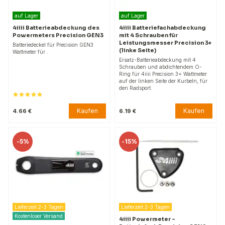
auf Lager
auf Lager
4iiii Batterieabdeckung des
4iiii Batteriefachabdeckung
Powermeters Precision GEN3
mit 4 Schrauben für
Leistungsmesser Precision 3+
Batteriedeckel für Precision GEN3
(linke Seite)
Wattmeter für .
Ersatz-Batterieabdeckung mit 4
Schrauben und abdichtendem O-
Ring für 4iiii Precision 3+ Wattmeter
auf der linken Seite der Kurbeln, für
den Radsport.
Kaufen
Kaufen
4.66 €
6.19 €
-
5%
-
15%
Lieferzeit 2-3 Tagen
Lieferzeit 2-3 Tagen
Kostenloser Versand
4iiii Powermeter –