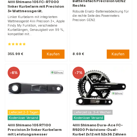
Batteriefach Precision GEN2
4iiii Shimano 105 FC-R7000
Rechts
linker Kurbelarm mit Precision
3+ Wattmessgerät.
Robuste Ersatz-Batterieabdeckung für
die rechte Seite des Powermeters
Linker Kurbelarm mit integriertem
Precision GEN2.
Wattmessgerät 4iiii Precision 3+, Apple
Findy My Funktion, verschiedene
Kurbellängen, Genauigkeit von 99 %,
kompatibel mit…
Kaufen
Kaufen
355.99 €
8.69 €
-
6%
-
7%
Lieferzeit 2-3 Tagen
Lieferzeit ca. 3–4 Wochen
Kostenloser Versand
Kostenloser Versand
4iiii Shimano 105 R7100
4iiii Shimano Dura-Ace FC-
Precision 3+ linker Kurbelarm
R9200 Präzisions-Dual-
mit Leistungsmesser
Kurbel 2x12 mit 52x36 Zähnen