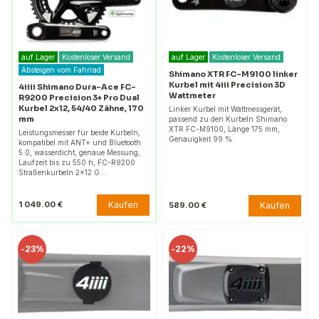
auf Lager
Kostenloser Versand
auf Lager
Kostenloser Versand
Absteigen vom Fahrrad
Shimano XTR FC-M9100 linker
Kurbel mit 4iii Precision 3D
4iiii Shimano Dura-Ace FC-
Wattmeter
R9200 Precision 3+ Pro Dual
Kurbel 2x12, 54/40 Zähne, 170
Linker Kurbel mit Wattmessgerät,
mm
passend zu den Kurbeln Shimano
XTR FC-M9100, Länge 175 mm,
Leistungsmesser für beide Kurbeln,
Genauigkeit 99 %.
kompatibel mit ANT+ und Bluetooth
5.0, wasserdicht, genaue Messung,
Laufzeit bis zu 550 h, FC-R9200
Straßenkurbeln 2x12 G.…
Kaufen
1 049.00 €
Kaufen
589.00 €
-
23%
-
22%