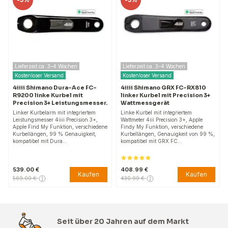
Lieferzeit ca. 3–4 Wochen
Lieferzeit ca. 3–4 Wochen
Kostenloser Versand
Kostenloser Versand
4iiii Shimano Dura-Ace FC-
4iiii Shimano GRX FC-RX810
R9200 linke Kurbel mit
linker Kurbel mit Precision 3+
Precision 3+ Leistungsmesser.
Wattmessgerät
Linker Kurbelarm mit integriertem
Linke Kurbel mit integriertem
Leistungsmesser 4iiii Precision 3+,
Wattmeter 4iii Precision 3+, Apple
Apple Find My Funktion, verschiedene
Findy My Funktion, verschiedene
Kurbellängen, 99 % Genauigkeit,
Kurbellängen, Genauigkeit von 99 %,
kompatibel mit Dura…
kompatibel mit GRX FC…
539.00 €
408.99 €
Kaufen
Kaufen
569.00 €
430.99 €
Seit über 20 Jahren auf dem Markt