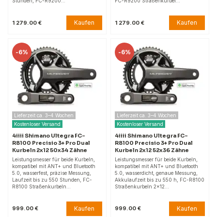
Stunden, FC-R9200…
FC-R9200 Straßenkurbel…
Kaufen
Kaufen
1 279.00 €
1 279.00 €
-
6%
-
6%
Lieferzeit ca. 3–4 Wochen
Lieferzeit ca. 3–4 Wochen
Kostenloser Versand
Kostenloser Versand
4iiii Shimano Ultegra FC-
4iiii Shimano Ultegra FC-
R8100 Precisio 3+ Pro Dual
R8100 Precisio 3+ Pro Dual
Kurbeln 2x12 50x34 Zähne
Kurbeln 2x12 52x36 Zähne
Leistungsmesser für beide Kurbeln,
Leistungsmesser für beide Kurbeln,
kompatibel mit ANT+ und Bluetooth
kompatibel mit ANT+ und Bluetooth
5.0, wasserfest, präzise Messung,
5.0, wasserdicht, genaue Messung,
Laufzeit bis zu 550 Stunden, FC-
Akkulaufzeit bis zu 550 h, FC-R8100
R8100 Straßenkurbeln…
Straßenkurbeln 2x12…
Kaufen
Kaufen
999.00 €
999.00 €