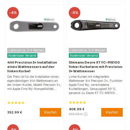
-
4%
-
5%
Lieferzeit ca. 3–4 Wochen
Lieferzeit ca. 3–4 Wochen
Kostenloser Versand
Kostenloser Versand
4iiii Precision 3+ Installation
Shimano Deore XT FC-M8100
eines Wattmessers auf der
linker Kurbelarm mit Precision
linken Kurbel
3+ Wattmesser
Der Preis ist für die Installation eines
Linke Kurbel mit integriertem
eigenständigen 4iiii-Wattmessers an
Wattmesser 4iii Precision 3+, Funktion
der linken Kurbel, Modell Precision 3+,
Apple Find My, verschiedene
mit Apple Find My-Kompatibilität,…
Kurbellängen, Genauigkeit 99 %,
passend zu Deore XT FC-M8100…
408.99 €
Kaufen
Kaufen
352.99 €
430.99 €
-
5%
-
5%