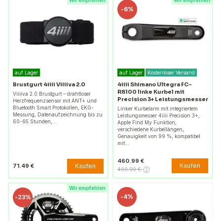
Wir empfehlen
Wir empfehlen
-
6%
auf Lager
auf Lager
Kostenloser Versand
Brustgurt 4iiii Viiiiva 2.0
4iiii Shimano Ultegra FC-
R8100 linke Kurbel mit
Viiiiva 2.0 Brustgurt – drahtloser
Precision 3+ Leistungsmesser
Herzfrequenzsensor mit ANT+ und
Bluetooth Smart Protokollen, EKG-
Linker Kurbelarm mit integriertem
Messung, Datenaufzeichnung bis zu
Leistungsmesser 4iiii Precision 3+,
60-65 Stunden,…
Apple Find My Funktion,
verschiedene Kurbellängen,
Genauigkeit von 99 %, kompatibel
mit…
460.99 €
Kaufen
Kaufen
71.49 €
490.99 €
Wir empfehlen
-
4%
-
23%