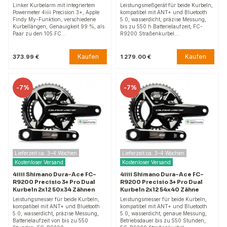
Linker Kurbelarm mit integriertem
Leistungsmeßgerät für beide Kurbeln,
Powermeter 4iiii Precision 3+, Apple
kompatibel mit ANT+ und Bluetooth
Findy My-Funktion, verschiedene
5.0, wasserdicht, präzise Messung,
Kurbellängen, Genauigkeit 99 %, als
bis zu 550 h Batterielaufzeit, FC-
Paar zu den 105 FC…
R9200 Straßenkurbel…
Kaufen
Kaufen
373.99 €
1 279.00 €
-
7%
-
7%
Lieferzeit ca. 3–4 Wochen
Lieferzeit ca. 3–4 Wochen
Kostenloser Versand
Kostenloser Versand
4iiii Shimano Dura-Ace FC-
4iiii Shimano Dura-Ace FC-
R9200 Precisio 3+ Pro Dual
R9200 Precisio 3+ Pro Dual
Kurbeln 2x12 50x34 Zähnen
Kurbeln 2x12 54x40 Zähne
Leistungsmesser für beide Kurbeln,
Leistungsmesser für beide Kurbeln,
kompatibel mit ANT+ und Bluetooth
kompatibel mit ANT+ und Bluetooth
5.0, wasserdicht, präzise Messung,
5.0, wasserdicht, genaue Messung,
Batterielaufzeit von bis zu 550
Betriebsdauer bis zu 550 Stunden,