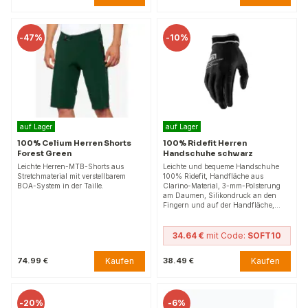
-
47%
-
10%
auf Lager
auf Lager
100% Celium Herren Shorts
100% Ridefit Herren
Forest Green
Handschuhe schwarz
Leichte Herren-MTB-Shorts aus
Leichte und bequeme Handschuhe
Stretchmaterial mit verstellbarem
100% Ridefit, Handfläche aus
BOA-System in der Taille.
Clarino-Material, 3-mm-Polsterung
am Daumen, Silikondruck an den
Fingern und auf der Handfläche,…
34.64 €
mit Code:
SOFT10
Kaufen
Kaufen
74.99 €
38.49 €
-
20%
-
6%