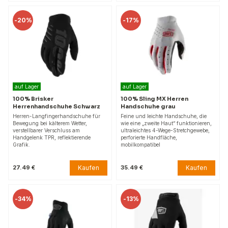
-
20%
-
17%
auf Lager
auf Lager
100% Brisker
100% Sling MX Herren
Herrenhandschuhe Schwarz
Handschuhe grau
Herren-Langfingerhandschuhe für
Feine und leichte Handschuhe, die
Bewegung bei kälterem Wetter,
wie eine „zweite Haut“ funktionieren,
verstellbarer Verschluss am
ultraleichtes 4-Wege-Stretchgewebe,
Handgelenk TPR, reflektierende
perforierte Handfläche,
Grafik.
mobilkompatibel
Kaufen
Kaufen
27.49 €
35.49 €
-
34%
-
13%