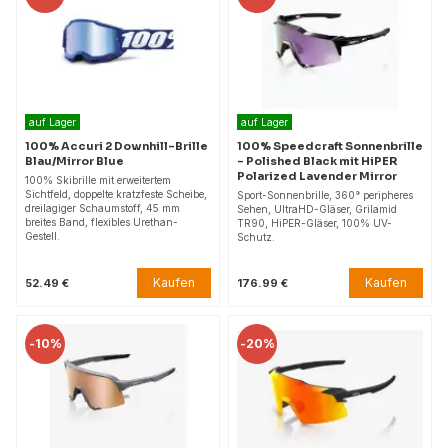
auf Lager
auf Lager
100% Accuri 2 Downhill-Brille
100% Speedcraft Sonnenbrille
Blau/Mirror Blue
– Polished Black mit HiPER
Polarized Lavender Mirror
100% Skibrille mit erweitertem
Sichtfeld, doppelte kratzfeste Scheibe,
Sport-Sonnenbrille, 360° peripheres
dreilagiger Schaumstoff, 45 mm
Sehen, UltraHD-Gläser, Grilamid
breites Band, flexibles Urethan-
TR90, HiPER-Gläser, 100% UV-
Gestell.
Schutz.
Kaufen
Kaufen
52.49 €
176.99 €
-
10%
-
20%