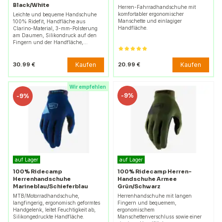
Black/White
Herren-Fahrradhandschuhe mit
komfortabler ergonomischer
Leichte und bequeme Handschuhe
Manschette und einlagiger
100% Ridefit, Handfläche aus
Handfläche.
Clarino-Material, 3-mm-Polsterung
am Daumen, Silikondruck auf den
Fingern und der Handfläche,…
Kaufen
Kaufen
30.99 €
20.99 €
Wir empfehlen
-
9%
-
9%
auf Lager
auf Lager
100% Ridecamp
100% Ridecamp Herren-
Herrenhandschuhe
Handschuhe Armee
Marineblau/Schieferblau
Grün/Schwarz
MTB/Motorradhandschuhe,
Herrenhandschuhe mit langen
langfingerig, ergonomisch geformtes
Fingern und bequemem,
Handgelenk, leitet Feuchtigkeit ab,
ergonomischem
Silikongedruckte Handfläche.
Manschettenverschluss sowie einer