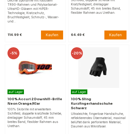
Leichte Sportbrille mit robustem
Kratzfestigkeit, dreilagiger
TR90-Rahmen und Polykarbonat-
Schaumstoff, 45 mm breites Band,
UltraHD-Gläsern mit HiPER-
flexibler Rahmen aus Urethan.
Technologie, Kratzschutz,
Bruchfestigkeit, Schmutz-, Wasser-
und…
Kaufen
Kaufen
114.99 €
64.49 €
-
5%
-
20%
auf Lager
auf Lager
100% Accuri 2 Downhill-Brille
100% Sling
Neon Orange/Klar
Kurzfingerhandschuhe
Schwarz
100% Skibrille mit erweitertem
Sichtfeld, doppelte kratzfeste Scheibe,
Ultraleichte, fingerlose Handschuhe,
dreilagiger Schaumstoff, 45 mm
reflektierendes Obermaterial, maximal
breites Band, flexibler Rahmen aus
belüftet dank perforiertem Material,
Urethan.
Daumen aus Mikrofaser.