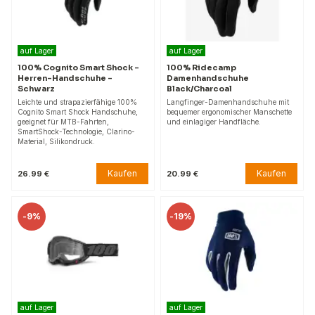
auf Lager
auf Lager
100% Cognito Smart Shock –
100% Ridecamp
Herren-Handschuhe –
Damenhandschuhe
Schwarz
Black/Charcoal
Leichte und strapazierfähige 100%
Langfinger-Damenhandschuhe mit
Cognito Smart Shock Handschuhe,
bequemer ergonomischer Manschette
geeignet für MTB-Fahrten,
und einlagiger Handfläche.
SmartShock-Technologie, Clarino-
Material, Silikondruck.
Kaufen
Kaufen
26.99 €
20.99 €
-
9%
-
19%
auf Lager
auf Lager