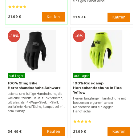
einzigen Handfläche.
Kaufen
21.99 €
Kaufen
21.99 €
-
19%
-
9%
auf Lager
auf Lager
100% Sling Bike
100% Ridecamp
Herrenhandschuhe Schwarz
Herrenhandschuhe in Fluo
Yellow
Leichte und luftige Handschuhe, die
wie eine "zweite Haut" funktionieren,
Herren langfinger Handschuhe mit
ultraleichter 4-Wege-Stretch-Stoff,
bequemem ergonomischem
perforierte Handfläche, kompatibel mit
Manschette und einlagiger
dem Handy.
Handfläche.
Kaufen
Kaufen
34.49 €
21.99 €