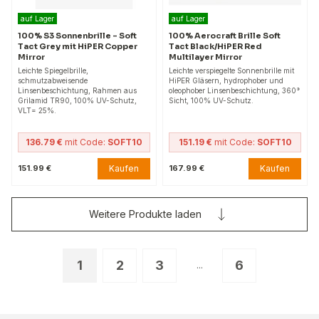
auf Lager
auf Lager
100% S3 Sonnenbrille – Soft
100% Aerocraft Brille Soft
Tact Grey mit HiPER Copper
Tact Black/HiPER Red
Mirror
Multilayer Mirror
Leichte Spiegelbrille,
Leichte verspiegelte Sonnenbrille mit
schmutzabweisende
HiPER Gläsern, hydrophober und
Linsenbeschichtung, Rahmen aus
oleophober Linsenbeschichtung, 360°
Grilamid TR90, 100% UV-Schutz,
Sicht, 100% UV-Schutz.
VLT= 25%.
136.79 €
mit Code:
SOFT10
151.19 €
mit Code:
SOFT10
Kaufen
Kaufen
151.99 €
167.99 €
Weitere Produkte laden
1
2
3
6
...