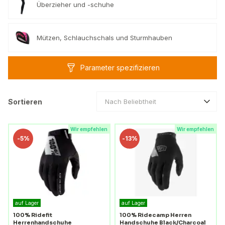
Überzieher und -schuhe
Mützen, Schlauchschals und Sturmhauben
Parameter spezifizieren
Sortieren
Nach Beliebtheit
Wir empfehlen
Wir empfehlen
-
5%
-
13%
auf Lager
auf Lager
100% Ridefit
100% Ridecamp Herren
Herrenhandschuhe
Handschuhe Black/Charcoal