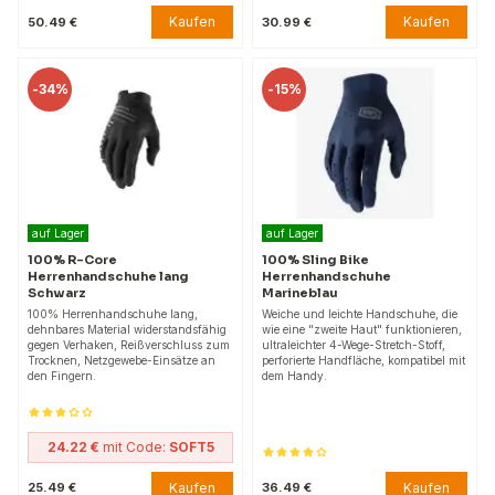
Kaufen
Kaufen
50.49 €
30.99 €
-
34%
-
15%
auf Lager
auf Lager
100% R-Core
100% Sling Bike
Herrenhandschuhe lang
Herrenhandschuhe
Schwarz
Marineblau
100% Herrenhandschuhe lang,
Weiche und leichte Handschuhe, die
dehnbares Material widerstandsfähig
wie eine "zweite Haut" funktionieren,
gegen Verhaken, Reißverschluss zum
ultraleichter 4-Wege-Stretch-Stoff,
Trocknen, Netzgewebe-Einsätze an
perforierte Handfläche, kompatibel mit
den Fingern.
dem Handy.
24.22 €
mit Code:
SOFT5
Kaufen
Kaufen
25.49 €
36.49 €