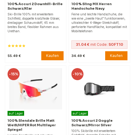
100% Accuri 2 Downhill-Brille
100% Sling MX Herren
Schwarz/Klar
Handschuhe Navy
Ski-Brille 100% mit erweitertem
Feine und leichte Handschuhe, die
Sichtfeld, doppelte kratzfeste Gläser,
wie eine „zweite Haut“ funktionieren,
dreilagiger Schaumstoff, 45 mm
ultraleichter 4-Wege-Stretchstoff,
breites Band, flexibler Rahmen aus
perforierte Handfläche, kompatibel mit
Urethan.
Mobiltelefonen
31.04 €
mit Code:
SOFT10
Kaufen
Kaufen
55.49 €
34.49 €
-
15%
-
10%
auf Lager
auf Lager
100% Slendale Brille Matt
100% Accuri 2 Goggle
Weiß/HiPER Rot Multilayer
Schwarz/Mirror Silver
Spiegel
100% Skibrille mit erweitertem
Sichtfeld, doppelte Scheibe mit