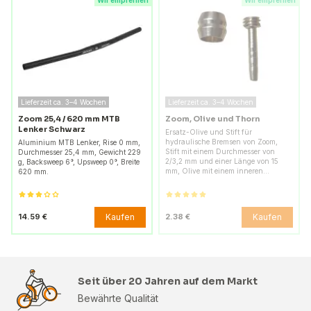
Wir empfehlen
Wir empfehlen
Lieferzeit ca. 3–4 Wochen
Lieferzeit ca. 3–4 Wochen
Zoom 25,4 / 620 mm MTB
Zoom, Olive und Thorn
Lenker Schwarz
Ersatz-Olive und Stift für
hydraulische Bremsen von Zoom,
Aluminium MTB Lenker, Rise 0 mm,
Stift mit einem Durchmesser von
Durchmesser 25,4 mm, Gewicht 229
2/3,2 mm und einer Länge von 15
g, Backsweep 6°, Upsweep 0°, Breite
mm, Olive mit einem inneren…
620 mm.
Kaufen
Kaufen
14.59 €
2.38 €
Seit über 20 Jahren auf dem Markt
Bewährte Qualität