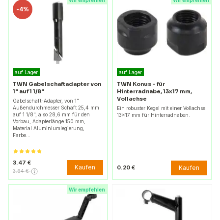
Wir empfehlen
Wir empfehlen
-
4%
auf Lager
auf Lager
TWN Gabelschaftadapter von
TWN Konus – für
1" auf 1 1/8"
Hinterradnabe, 13x17 mm,
Vollachse
Gabelschaft-Adapter, von 1"
Außendurchmesser Schaft 25,4 mm
Ein robuster Kegel mit einer Vollachse
auf 1 1/8", also 28,6 mm für den
13x17 mm für Hinterradnaben.
Vorbau, Adapterlänge 150 mm,
Material Aluminiumlegierung,
Farbe…
3.47 €
Kaufen
Kaufen
0.20 €
3.64 €
Wir empfehlen