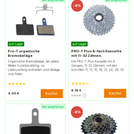
Wir empfehlen
Wir empfehlen
-
6%
auf Lager
auf Lager
Pro-T organische
PRO-T Plus 8-fach Kassette
Bremsbeläge
mit 11-32 Zähnen.
Organische Bremsbeläge, bei jedem
Die PRO-T Plus Kassette mit 8
Wetter funktionsfähig, im
Gängen, 11-32 Zähnen, mit den
Lieferumfang enthalten sind Beläge
Schritten 11, 13, 15, 18, 21, 24, 28, 32.
und Feder.
6.19 €
Kaufen
Kaufen
4.00 €
6.59 €
Wir empfehlen
-
6%