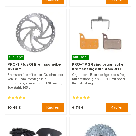
auf Lager
auf Lager
PRO-T Plus 01 Bremsscheibe
PRO-T AGR sind organische
180 mm.
Bremsbeläge für Sram RED.
Bremsscheibe mit einem Durchmesser
Organische Bremsbeläge, asbestfrei,
von 180 mm, Montage mit 6
hitzebeständig bis 500°C, mit hoher
Schrauben, kompatibel mit Shimano,
Bremsleistung.
Edelstahl, 165 g.
Kaufen
Kaufen
10.49 €
6.79 €