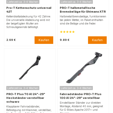
Lieferzeit ca. 3–4 Wochen
Lieferzeit ca. 3–4 Wochen
Pro-T Kettenschutz universal
PRO-T halbmetallische
42T
Bremsbeläge für Shimano XTR
Kettenblattabdeckung für 42 Zähne.
Halbmetallbremsbeläge, funktionieren
Die universelle Abdeckung wird mit
bei jedem Wetter, im Paket enthalten
der beigefügten Mutter am
sind die Beläge und die Feder.
Schraubgewinde befestigt.
Kaufen
Kaufen
2.69 €
9.89 €
Lieferzeit ca. 3–4 Wochen
Lieferzeit ca. 3–4 Wochen
PRO-T Plus 70 Al 24"-29"
Fahrradständer PRO-T Plus
Heckständer verstellbar
100 Al 24"-29" verstellbar
schwarz
Einstellbarer Ständer zur direkten
Montage, Abstand 40 mm, geeignet
Klappbarer Fahrradständer,
für E-Bikes Apache 2017+ und
Befestigung mit Klammer, verstellbar,