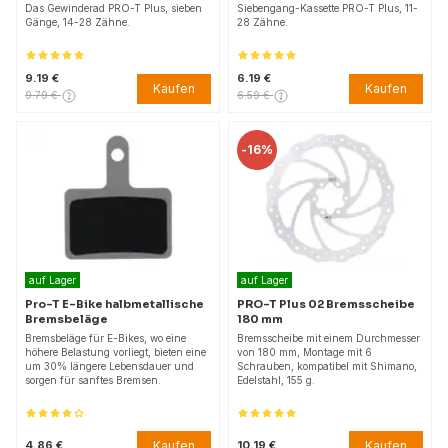
Das Gewinderad PRO-T Plus, sieben
Siebengang-Kassette PRO-T Plus, 11-
Gänge, 14-28 Zähne.
28 Zähne.
9.19 €
6.19 €
Kaufen
Kaufen
9.79 €
6.59 €
-
16%
auf Lager
auf Lager
Pro-T E-Bike halbmetallische
PRO-T Plus 02 Bremsscheibe
Bremsbeläge
180 mm
Bremsbeläge für E-Bikes, wo eine
Bremsscheibe mit einem Durchmesser
höhere Belastung vorliegt, bieten eine
von 180 mm, Montage mit 6
um 30% längere Lebensdauer und
Schrauben, kompatibel mit Shimano,
sorgen für sanftes Bremsen.
Edelstahl, 155 g.
Kaufen
Kaufen
4.86 €
10.19 €