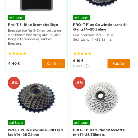
auf Lager
auf Lager
Pro-T E-Bike Bremsbeläge
PRO-T Plus Gewindekranz 6-
Gang 14-28 Zähne
Bremsbeläge für E-Bikes, bei denen
eine höhere Belastung auftritt, 30%
Gewindekranz PRO-T Plus,
längere Lebensdauer, sanftes
Sechsgang, 14–28 Zähne.
Bremsen.
6.19 €
Kaufen
4.40 €
Kaufen
6.59 €
-
6%
-
6%
auf Lager
auf Lager
PRO-T Plus Gewinde-Ritzel 7
PRO-T Plus 7-fach Kassette
fach 14-28 Zähne
mit 11-28 Zähnen.