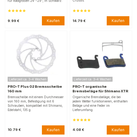
Crussis.
für Radgrößen 24"-29", in Schwarz.
Kaufen
Kaufen
9.99 €
14.79 €
Lieferzeit ca. 3–4 Wochen
Lieferzeit ca. 3–4 Wochen
PRO-T Plus 02 Bremsscheibe
PRO-T organische
160 mm
Bremsbeläge für Shimano XTR
Bremsscheibe mit einem Durchmesser
Organische Bremsbeläge, die bei
von 160 mm, Befestigung mit 6
jedem Wetter funktionieren, enthalten
Schrauben, kompatibel mit Shimano,
Beläge und eine Feder im
Edelstahl, 135 g.
Lieferumfang.
Kaufen
Kaufen
10.79 €
4.08 €