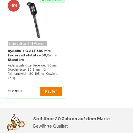
Wir empfehlen
-
5%
Lieferzeit ca. 3–4 Wochen
bySchulz G.2 LT 380 mm
Federsattelstütze 30,8 mm
Standard
Federsattelstütze, Federweg 50 mm,
Durchmesser 30,9 mm, für
Fahrergewicht 80-105 kg, Gewicht
771 g.
Kaufen
192.99 €
Seit über 20 Jahren auf dem Markt
Bewährte Qualität