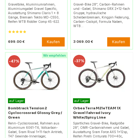
Gravelbike, Aluminiumrahmen,
Gravel-Bike 28", Carbon-Rahmen
Aluminiumgabel Gravel Specific,
und -Gabel, Shimano GRX 2×12-fach
Ausstattung Shimano Claris 1 x 8
Gruppe, hydraulische
Gänge, Bremsen Tektro MD-C550,
Scheibenbremsen, Kingpin Federung,
Reifen WTB Riddler Comp 45-622.
Carbon-Cockpit, Formula Naben,
WTB…
Kaufen
Kaufen
699.00 €
3 069.00 €
Wir empfehlen
-
37%
-
47%
auf Lager
auf Lager
Bombtrack Tension 2
Orbea Terra M21eTEAM 1X
Cyclocrossrad Glossy Grey /
Gravel Fahrrad Ivory
Green
White/Spicy Lime
Renn-Cyclocrossrad, Rahmen aus
Sportliches Gravel-Bike, Radgröße
Aluminium 6061-T6, Vollcarbon-
28", OMR-Carbonrahmen und Gabel,
Gabel, Sram Rival 1×11-fach Antrieb,
Ausstattung Sram Force AXS 1x12sp,
T47 Gewinde-Innenlager,
Reifen Pirelli Cinturato 700x40c,