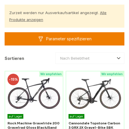
Zurzeit werden nur Ausverkaufsartikel angezeigt.
Alle
Produkte an
z
eigen
Parameter spezifizieren
Sortieren
Nach Beliebtheit
Wir empfehlen
Wir empfehlen
-
15%
auf Lager
auf Lager
Rock Machine Gravelride 200
Cannondale Topstone Carbon
Gravelrad Gloss Black/Sand
3 GRX 2X Gravel-Bike SBK