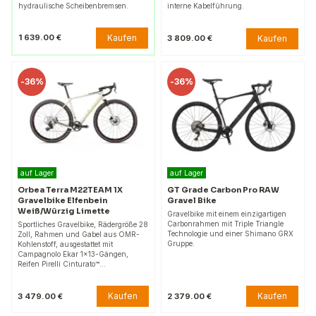
hydraulische Scheibenbremsen.
interne Kabelführung.
Kaufen
1 639.00 €
Kaufen
3 809.00 €
-
36%
-
36%
auf Lager
auf Lager
Orbea Terra M22TEAM 1X
GT Grade Carbon Pro RAW
Gravelbike Elfenbein
Gravel Bike
Weiß/Würzig Limette
Gravelbike mit einem einzigartigen
Carbonrahmen mit Triple Triangle
Sportliches Gravelbike, Rädergröße 28
Technologie und einer Shimano GRX
Zoll, Rahmen und Gabel aus OMR-
Gruppe.
Kohlenstoff, ausgestattet mit
Campagnolo Ekar 1x13-Gängen,
Reifen Pirelli Cinturato™…
Kaufen
Kaufen
3 479.00 €
2 379.00 €