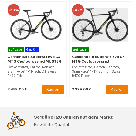
-
50%
-
42%
auf Lager
Geprüft
auf Lager
Cannondale SuperSix Evo CX
Cannondale SuperSix Evo CX
MTG Cyclocrossrad MUSTER
MTG Cyclocrossrad
Cyclocrossrad, Carbon-Rahmen,
Cyclocrossrad, Carbon-Rahmen,
Sram Force1 1×11-fach, DT Swiss
Sram Force1 1×11-fach, DT Swiss
R470 Felgen.
R470 Felgen.
Kaufen
Kaufen
2 459.00 €
2 379.00 €
Seit über 20 Jahren auf dem Markt
Bewährte Qualität