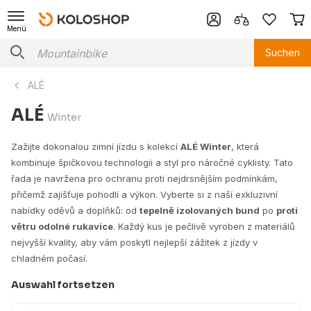
Menü
Suchen
ALÉ
ALÉ
Winter
Zažijte dokonalou zimní jízdu s kolekcí
ALÉ Winter
, která
kombinuje špičkovou technologii a styl pro náročné cyklisty. Tato
řada je navržena pro ochranu proti nejdrsnějším podmínkám,
přičemž zajišťuje pohodlí a výkon. Vyberte si z naší exkluzivní
nabídky oděvů a doplňků: od
tepelně izolovaných bund
po
proti
větru odolné rukavice
. Každý kus je pečlivě vyroben z materiálů
nejvyšší kvality, aby vám poskytl nejlepší zážitek z jízdy v
chladném počasí.
Auswahl fortsetzen