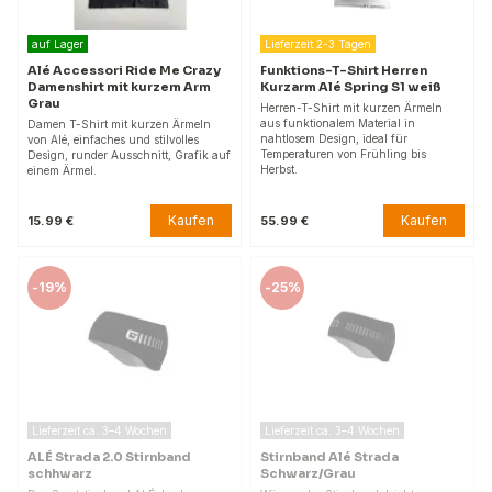
auf Lager
Lieferzeit 2-3 Tagen
Alé Accessori Ride Me Crazy
Funktions-T-Shirt Herren
Damenshirt mit kurzem Arm
Kurzarm Alé Spring S1 weiß
Grau
Herren-T-Shirt mit kurzen Ärmeln
aus funktionalem Material in
Damen T-Shirt mit kurzen Ärmeln
nahtlosem Design, ideal für
von Alé, einfaches und stilvolles
Temperaturen von Frühling bis
Design, runder Ausschnitt, Grafik auf
Herbst.
einem Ärmel.
Kaufen
Kaufen
15.99 €
55.99 €
-
19%
-
25%
Lieferzeit ca. 3–4 Wochen
Lieferzeit ca. 3–4 Wochen
ALÉ Strada 2.0 Stirnband
Stirnband Alé Strada
schhwarz
Schwarz/Grau