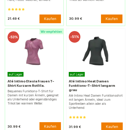
Kaufen
Kaufen
21.49 €
30.99 €
Wir empfehlen
-
51%
-
53%
auf Lager
auf Lager
Alé Intimo Etesia Frauen T-
Alé Intimo Heat Damen
Shirt Kurzarm Rotlila.
Funktions-T-Shirt langarm
grau
Bequemes Funktions-T-Shirt für
Damen mit kurzen Ärmeln, geeignet
Alé Intimo Heat Damen Funktionsshirt
als Unterhemd oder eigenständiges
mit langen Ärmeln, ideal zum
Trikot bei warmem Wetter.
Sporttreiben allein oder als
Unterhemd.
Kaufen
30.99 €
Kaufen
31.99 €