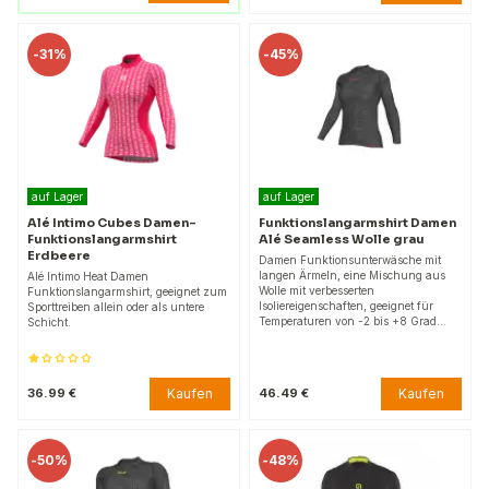
-
31%
-
45%
auf Lager
auf Lager
Alé Intimo Cubes Damen-
Funktionslangarmshirt Damen
Funktionslangarmshirt
Alé Seamless Wolle grau
Erdbeere
Damen Funktionsunterwäsche mit
langen Ärmeln, eine Mischung aus
Alé Intimo Heat Damen
Wolle mit verbesserten
Funktionslangarmshirt, geeignet zum
Isoliereigenschaften, geeignet für
Sporttreiben allein oder als untere
Temperaturen von -2 bis +8 Grad…
Schicht.
Kaufen
Kaufen
36.99 €
46.49 €
-
50%
-
48%