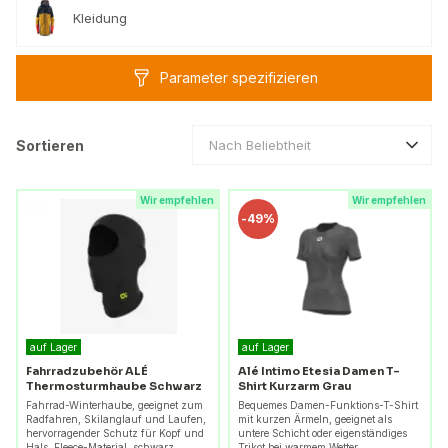
Kleidung
Parameter spezifizieren
Sortieren
Nach Beliebtheit
Wir empfehlen
Wir empfehlen
-
49%
auf Lager
auf Lager
Fahrradzubehör ALÉ
Alé Intimo Etesia Damen T-
Thermosturmhaube Schwarz
Shirt Kurzarm Grau
Fahrrad-Winterhaube, geeignet zum
Bequemes Damen-Funktions-T-Shirt
Radfahren, Skilanglauf und Laufen,
mit kurzen Ärmeln, geeignet als
hervorragender Schutz für Kopf und
untere Schicht oder eigenständiges
Hals, Fleece-Material, schwarz.
Trikot bei warmem Wetter.