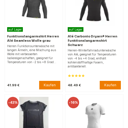
auf Lager
auf Lager
Funktionslangarmshirt Herren
Alé Carbonio Dryarn® Herren
Alé Seamless Wolle grau
Funktionslangarmshirt
Schwarz
Herren Funktionsunterwäsche mit
langen Ärmeln, eine Mischung aus
Herren-Winterfahrradunterwäsche
Wolle mit verbesserten
von Alé, geeignet für Temperaturen
Isoliereigenschaften, geeignet für
von -4 bis +4 Grad, enthält
Temperaturen von -2 bis +8 Grad…
kohlenstoffhaltige Fasern,
antibakteriell.
Kaufen
Kaufen
41.99 €
48.49 €
-
43%
-
16%