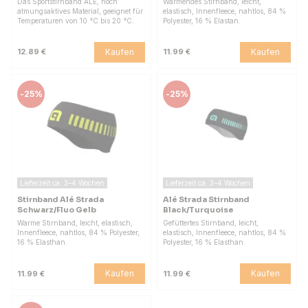
Das Sportstirnband ALÉ, hoch
Wärmendes Stirnband, leicht,
atmungsaktives Material, geeignet für
elastisch, Innenfleece, nahtlos, 84 %
Temperaturen von 10 °C bis 20 °C.
Polyester, 16 % Elastan.
Kaufen
Kaufen
12.89 €
11.99 €
-
25%
-
25%
Lieferzeit ca. 3–4 Wochen
Lieferzeit ca. 3–4 Wochen
Stirnband Alé Strada
Alé Strada Stirnband
Schwarz/Fluo Gelb
Black/Turquoise
Warme Stirnband, leicht, elastisch,
Gefüttertes Stirnband, leicht,
Innenfleece, nahtlos, 84 % Polyester,
elastisch, Innenfleece, nahtlos, 84 %
16 % Elasthan.
Polyester, 16 % Elasthan.
Kaufen
Kaufen
11.99 €
11.99 €