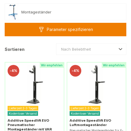
Montageständer
Parameter spezifizieren
Sortieren
Nach Beliebtheit
Wir empfehlen
Wir empfehlen
-
4%
-
4%
Lieferzeit 2-3 Tagen
Lieferzeit 2-3 Tagen
Kostenloser Versand
Kostenloser Versand
Additive Speedlift EVO
Additive Speedlift EVO
Pneumatischer
Luftmontageständer
Montageständer mit VAR
Pneumatischer Montageständer für E-