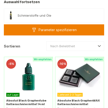
Auswahl fortsetzen
Schmierstoffe und Öle
Parameter spezifizieren
Sortieren
Nach Beliebtheit
Wir empfehlen
Wir empfehlen
-
5%
-
10%
auf Lager
Lieferzeit 2-3 Tagen
Absolut Black Graphenlube
Absolute Black GraphenWAX
Kettenschmiermittel 14 ml
Kettenschmiermittel