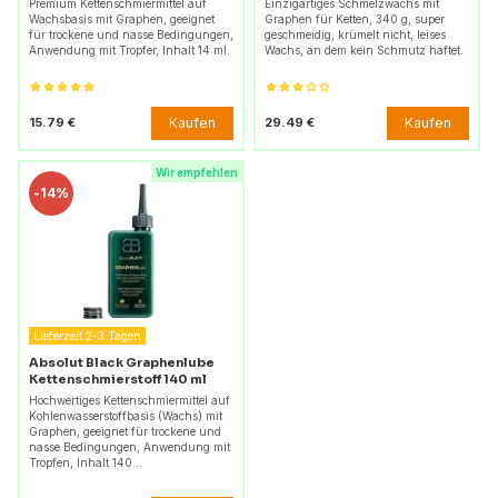
Premium Kettenschmiermittel auf
Einzigartiges Schmelzwachs mit
Wachsbasis mit Graphen, geeignet
Graphen für Ketten, 340 g, super
für trockene und nasse Bedingungen,
geschmeidig, krümelt nicht, leises
Anwendung mit Tropfer, Inhalt 14 ml.
Wachs, an dem kein Schmutz haftet.
Kaufen
Kaufen
15.79 €
29.49 €
Wir empfehlen
-
14%
Lieferzeit 2-3 Tagen
Absolut Black Graphenlube
Kettenschmierstoff 140 ml
Hochwertiges Kettenschmiermittel auf
Kohlenwasserstoffbasis (Wachs) mit
Graphen, geeignet für trockene und
nasse Bedingungen, Anwendung mit
Tropfen, Inhalt 140…