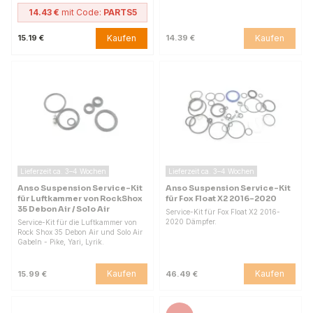
14.43 €
mit Code:
PARTS5
Kaufen
Kaufen
15.19 €
14.39 €
Lieferzeit ca. 3–4 Wochen
Lieferzeit ca. 3–4 Wochen
Anso Suspension Service-Kit
Anso Suspension Service-Kit
für Luftkammer von RockShox
für Fox Float X2 2016-2020
35 Debon Air / Solo Air
Service-Kit für Fox Float X2 2016-
2020 Dämpfer.
Service-Kit für die Luftkammer von
Rock Shox 35 Debon Air und Solo Air
Gabeln - Pike, Yari, Lyrik.
Kaufen
Kaufen
15.99 €
46.49 €