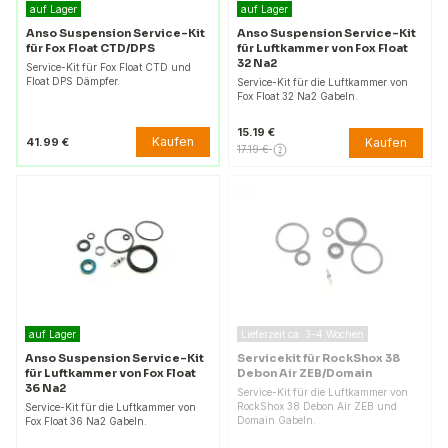
auf Lager
auf Lager
Anso Suspension Service-Kit
Anso Suspension Service-Kit
für Fox Float CTD/DPS
für Luftkammer von Fox Float
32 Na2
Service-Kit für Fox Float CTD und
Float DPS Dämpfer.
Service-Kit für die Luftkammer von
Fox Float 32 Na2 Gabeln.
15.19 €
Kaufen
41.99 €
Kaufen
17.19 €
auf Lager
Lieferzeit ca. 3–4 Wochen
Anso Suspension Service-Kit
Servicekit für RockShox 38
für Luftkammer von Fox Float
Debon Air ZEB/Domain
36 Na2
Service-Kit für die Luftkammer von
RockShox 38 Debon Air ZEB und
Service-Kit für die Luftkammer von
Domain Gabeln.
Fox Float 36 Na2 Gabeln.