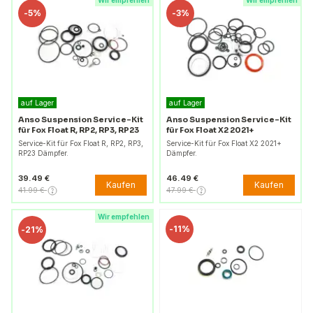
Wir empfehlen
Wir empfehlen
-
5%
-
3%
auf Lager
auf Lager
Anso Suspension Service-Kit
Anso Suspension Service-Kit
für Fox Float R, RP2, RP3, RP23
für Fox Float X2 2021+
Service-Kit für Fox Float R, RP2, RP3,
Service-Kit für Fox Float X2 2021+
RP23 Dämpfer.
Dämpfer.
39.49 €
46.49 €
Kaufen
Kaufen
41.99 €
47.99 €
Wir empfehlen
-
11%
-
21%