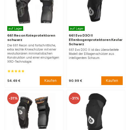
auf Lager
auf Lager
661 Recon Knieprotektoren
661 Evo D3O II
schwarz
Ellenbogenprotektoren Kevlar
Schwarz
Die 661 Recon sind fortschrittliche,
extra leichte Knieschützer mit einer
661 Evo D3O II ist das überarbeitete
revolutionären minimalistischen
Modell der Ellbogenschützer aus
Konstruktion und einer einzigartigen
intelligentem Schaum.
XRD-Technologie.
Kaufen
Kaufen
54.49 €
90.99 €
-
31%
-
31%