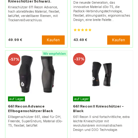
Knieschützer Schwarz.
Die neueste Generation, das
innovative Material d3o-T5, die
Knieschützer 611 Recon Advance,
Padlock-Verbindungstechnologie,
hoch abriebfestes Material, flexibel,
flexibel, atmungsaktiv, ergonomisches
belüftet, verstellbarer Riemen, mit
Design, eine breite Palette…
Trockenreißverschluss.
Kaufen
Kaufen
49.99 €
43.49 €
Wir empfehlen
-
37%
-
57%
auf Lager
auf Lager
661 Recon Advance
661 Recon II Knieschützer -
Ellbogenschützer Black
Black
Ellbogenschützer 661, ideal für DH,
661 Recon II sind fortschrittliche, extra
Freeride, SuperEnduro, Material d3o-
leichte Knieschützer mit
T5, flexibel, belüftet
revolutionärem minimalistischem
Design und D3O Technologie.