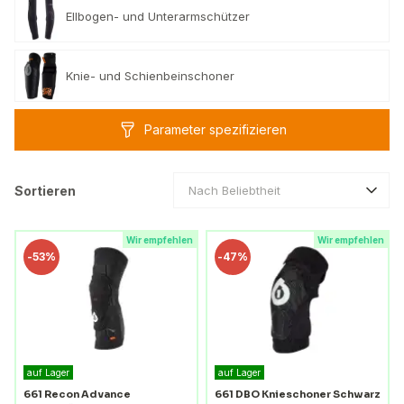
Ellbogen- und Unterarmschützer
Knie- und Schienbeinschoner
Parameter spezifizieren
Sortieren
Nach Beliebtheit
Wir empfehlen
Wir empfehlen
-
53%
-
47%
auf Lager
auf Lager
661 Recon Advance
661 DBO Knieschoner Schwarz