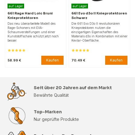
auf Lager
auf Lager
661 Rage Hard Loic Bruni
661 Evo d3o II Knieprotektoren
Knieprotektoren
Schwarz
Das neu überarbeitete Modell des
Die 661 Evo D3o II revolutionären
Rage-Schoners mit EVA-
Knieprotektoren nutzen die
Schaumversteifungen und einer
einzigartigen Eigenschaften des
Kunststoffschale schützt jetzt noch
Materials d3o in Kombination mit einer
besser.
Kevlar-Oberfläche.
Kaufen
Kaufen
58.99 €
70.49 €
Seit über 20 Jahren auf dem Markt
Bewährte Qualität
Top-Marken
Nur geprüfte Produkte