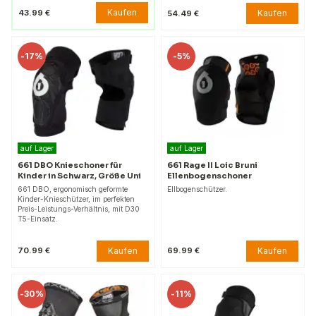
Kaufen
43.99 €
Kaufen
54.49 €
-
17%
-
5%
auf Lager
auf Lager
661 DBO Knieschoner für
661 Rage II Loic Bruni
Kinder in Schwarz, Größe Uni
Ellenbogenschoner
661 DBO, ergonomisch geformte
Ellbogenschützer.
Kinder-Knieschützer, im perfekten
Preis-Leistungs-Verhältnis, mit D30
T5-Einsatz.
Kaufen
Kaufen
70.99 €
69.99 €
-
30%
-
11%