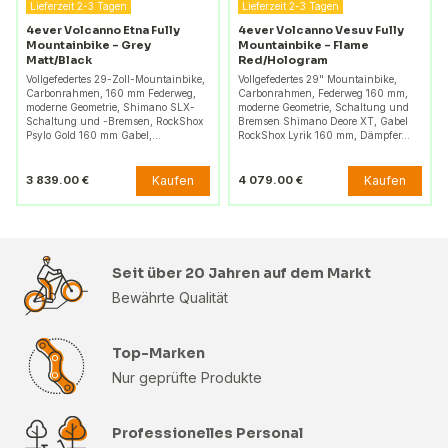
Lieferzeit 2-3 Tagen
Lieferzeit 2-3 Tagen
4ever Volcanno Etna Fully
4ever Volcanno Vesuv Fully
Mountainbike - Grey
Mountainbike - Flame
Matt/Black
Red/Hologram
Vollgefedertes 29-Zoll-Mountainbike,
Vollgefedertes 29" Mountainbike,
Carbonrahmen, 160 mm Federweg,
Carbonrahmen, Federweg 160 mm,
moderne Geometrie, Shimano SLX-
moderne Geometrie, Schaltung und
Schaltung und -Bremsen, RockShox
Bremsen Shimano Deore XT, Gabel
Psylo Gold 160 mm Gabel,…
RockShox Lyrik 160 mm, Dämpfer…
Kaufen
Kaufen
3 839.00 €
4 079.00 €
Seit über 20 Jahren auf dem Markt
Bewährte Qualität
Top-Marken
Nur geprüfte Produkte
Professionelles Personal