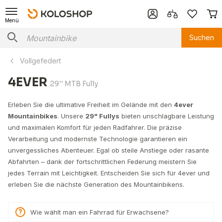
Menü
Suchen
Vollgefedert
4EVER
29'' MTB Fully
Erleben Sie die ultimative Freiheit im Gelände mit den
4ever
Mountainbikes
. Unsere
29" Fullys
bieten unschlagbare Leistung
und maximalen Komfort für jeden Radfahrer. Die präzise
Verarbeitung und modernste Technologie garantieren ein
unvergessliches Abenteuer. Egal ob steile Anstiege oder rasante
Abfahrten – dank der fortschrittlichen Federung meistern Sie
jedes Terrain mit Leichtigkeit. Entscheiden Sie sich für 4ever und
erleben Sie die nächste Generation des Mountainbikens.
Wie wählt man ein Fahrrad für Erwachsene?