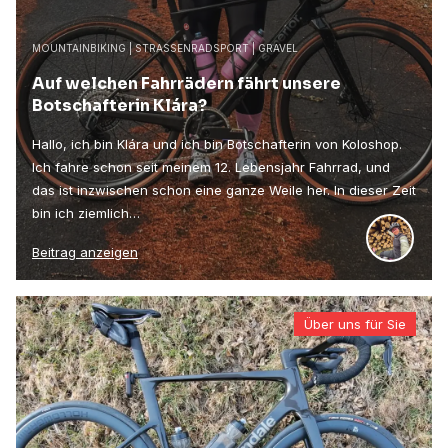
MOUNTAINBIKING | STRASSENRADSPORT | GRAVEL
Auf welchen Fahrrädern fährt unsere
Botschafterin Klára?
Hallo, ich bin Klára und ich bin Botschafterin von Koloshop.
Ich fahre schon seit meinem 12. Lebensjahr Fahrrad, und
das ist inzwischen schon eine ganze Weile her. In dieser Zeit
bin ich ziemlich…
Beitrag anzeigen
Über uns für Sie