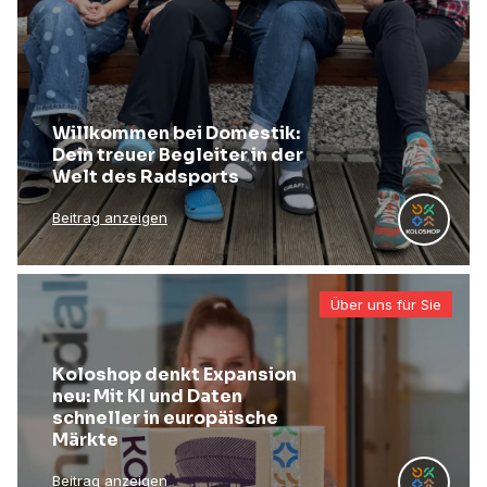
Willkommen bei Domestik:
Dein treuer Begleiter in der
Welt des Radsports
Beitrag anzeigen
Über uns für Sie
Koloshop denkt Expansion
neu: Mit KI und Daten
schneller in europäische
Märkte
Beitrag anzeigen