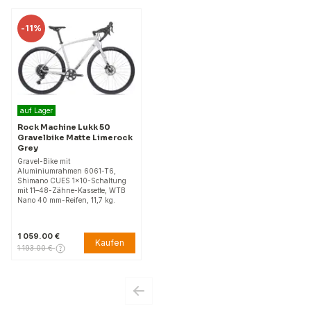
-
11%
auf Lager
Rock Machine Lukk 50
Gravelbike Matte Limerock
Grey
Gravel-Bike mit
Aluminiumrahmen 6061-T6,
Shimano CUES 1x10-Schaltung
mit 11–48-Zähne-Kassette, WTB
Nano 40 mm-Reifen, 11,7 kg.
1 059.00 €
Kaufen
1 193.00 €