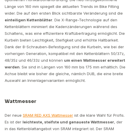
Länge von 160 mm spiegelt die aktuellen Trends im Bike Fitting
wider. Die auf den ersten Blick sichtbarste Veränderung sind die
einteiligen Kettenblätter
. Die X-Range-Technologie auf den
Kettenblättern minimiert die Kadenzänderungen während des
Schaltens, was eine effizientere Kraftübertragung ermöglicht. Die
Kurbeln bieten Leichtigkeit, Steifigkeit und erhöhte Haltbarkeit.
Dank der 8-Schrauben-Befestigung sind die Kurbeln, wie bei der
vorherigen Generation, kompatibel mit den Kettenblättern 50/37z,
48/35z und 46/33z und können
um einen Wattmesser erweitert
werden
. Sie sind in Längen von 160 mm bis 175 mm erhältlich. Die
Achse bleibt wie bisher die gleiche, nämlich DUB, die eine breite
Auswahl an Innenlagervarianten ermöglicht.
Wattmesser
Der neue
SRAM RED AXS Wattmesser
ist die klare Wahl für Profis.
Es ist der
leichteste, steifste und genaueste Wattmesser
, der
in das Kettenblattangebot von SRAM integriert ist. Der SRAM