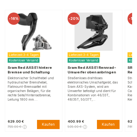
-
20%
-
19%
-
18
Lieferzeit 3-4 Tagen
Lieferzeit 3-4 Tagen
auf L
Kostenloser Versand
Kostenloser Versand
Sram
Stra
Sram Red AXS E1 Rennrad-
SRAM Red AXS E1
Zähn
Umwerfer oben anbringen
Rennradschaltwerk 36T
Straß
Straßenloses drahtloses
Straßen wireless elektronische
50 un
elektronisches Umschaltgerät, das
Schaltung, Sram AXS-System, für
Länge
Sram AXS-System, wird am
Kassetten von 10-28T bis 10-36T,
Ketten
Umwerfer befestigt und dient für
Carbon-Käfig, X-Sync-
Befest
Kombinationen von 46/33T,
Riemenscheiben mit
Upgra
48/35T, 50/37T,…
Keramiklagern, wird…
607.
400.99 €
629.00 €
639.
Kaufen
Kaufen
505.00 €
785.00 €
785.0