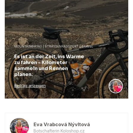
MOUNTAINBIKING | STRASSENRADSPORT | GRAVEL
Es ist an der Zeit, ins Warme
zu fahren - Kilometer
sammeln und Rennen
planen.
Beitrag anzeigen
Eva Vrabcová Nývltová
Botschafterin Koloshop.cz