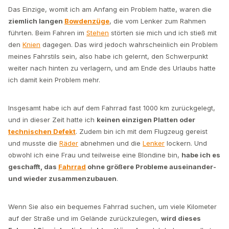
Das Einzige, womit ich am Anfang ein Problem hatte, waren die
ziemlich langen
Bowdenzüge
, die vom Lenker zum Rahmen
führten. Beim Fahren im
Stehen
störten sie mich und ich stieß mit
den
Knien
dagegen. Das wird jedoch wahrscheinlich ein Problem
meines Fahrstils sein, also habe ich gelernt, den Schwerpunkt
weiter nach hinten zu verlagern, und am Ende des Urlaubs hatte
ich damit kein Problem mehr.
Insgesamt habe ich auf dem Fahrrad fast 1000 km zurückgelegt,
und in dieser Zeit hatte ich
keinen einzigen Platten oder
technischen Defekt
. Zudem bin ich mit dem Flugzeug gereist
und musste die
Räder
abnehmen und die
Lenker
lockern. Und
obwohl ich eine Frau und teilweise eine Blondine bin,
habe ich es
geschafft, das
Fahrrad
ohne größere Probleme auseinander-
und wieder zusammenzubauen
.
Wenn Sie also ein bequemes Fahrrad suchen, um viele Kilometer
auf der Straße und im Gelände zurückzulegen,
wird dieses