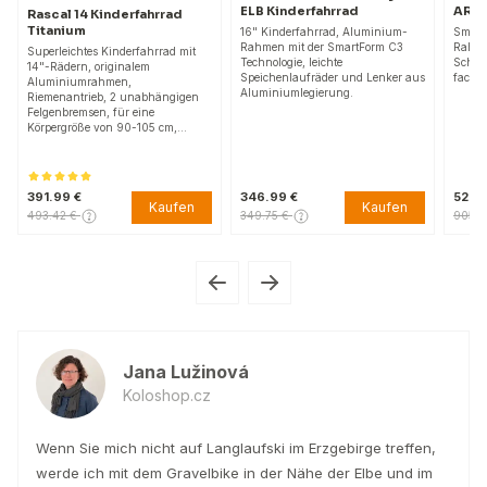
ELB Kinderfahrrad
ARD Kinder
ascal 14 Kinderfahrrad
itanium
16" Kinderfahrrad, Aluminium-
SmartForm C
Rahmen mit der SmartForm C3
Rahmen, hydr
perleichtes Kinderfahrrad mit
Technologie, leichte
Scheibenbrem
"-Rädern, originalem
Speichenlaufräder und Lenker aus
fach.
luminiumrahmen,
Aluminiumlegierung.
emenantrieb, 2 unabhängigen
lgenbremsen, für eine
rpergröße von 90-105 cm,…
91.99 €
346.99 €
529.00 €
Kaufen
Kaufen
93.42 €
349.75 €
905.31 €
Jana Lužinová
Koloshop.cz
Wenn Sie mich nicht auf Langlaufski im Erzgebirge treffen,
werde ich mit dem Gravelbike in der Nähe der Elbe und im