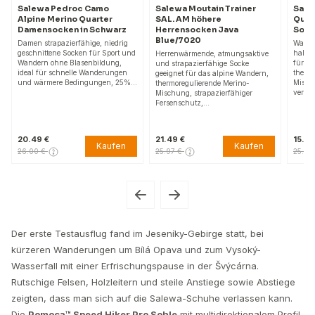
a Pedroc Camo
Salewa Moutain Trainer
Salewa Mountai
 Merino Quarter
SAL. AM höhere
Quater AM höh
socken in Schwarz
Herrensocken Java
Socken Flame
Blue/7020
trapazierfähige, niedrig
Warme, atmungsakt
ttene Socken für Sport und
haltbare Damensock
Herrenwärmende, atmungsaktive
 ohne Blasenbildung,
für Alpentourismus
und strapazierfähige Socke
ür schnelle Wanderungen
thermoregulierende
geeignet für das alpine Wandern,
rmere Bedingungen, 25%…
Mischung, robuster
thermoregulierende Merino-
verstärkte nahtlose
Mischung, strapazierfähiger
Fersenschutz,…
€
21.49 €
15.69 €
Kaufen
Kaufen
€
25.97 €
25.97 €
Der erste Testausflug fand im Jeseníky-Gebirge statt, bei
kürzeren Wanderungen um Bílá Opava und zum Vysoký-
Wasserfall mit einer Erfrischungspause in der Švýcárna.
Rutschige Felsen, Holzleitern und steile Anstiege sowie Abstiege
zeigten, dass man sich auf die Salewa-Schuhe verlassen kann.
Die
Pomoca™ Speed Hiker Pro Sohle
mit multidirektionalem Profil