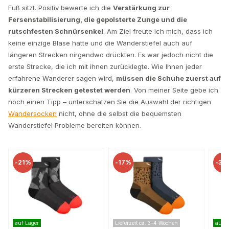
Fuß sitzt. Positiv bewerte ich die
Verstärkung zur
Fersenstabilisierung, die gepolsterte Zunge und die
rutschfesten Schnürsenkel
. Am Ziel freute ich mich, dass ich
keine einzige Blase hatte und die Wanderstiefel auch auf
längeren Strecken nirgendwo drückten. Es war jedoch nicht die
erste Strecke, die ich mit ihnen zurücklegte. Wie Ihnen jeder
erfahrene Wanderer sagen wird,
müssen die Schuhe zuerst auf
kürzeren Strecken getestet werden
. Von meiner Seite gebe ich
noch einen Tipp – unterschätzen Sie die Auswahl der richtigen
Wandersocken
nicht, ohne die selbst die bequemsten
Wanderstiefel Probleme bereiten können.
-
17%
-
39%
ger
Lieferzeit ca. 3–4 Wochen
auf Lager