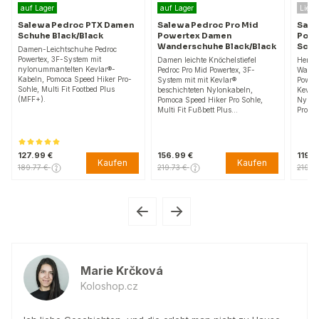
ager
auf Lager
Lieferzeit ca. 3–
wa Pedroc PTX Damen
Salewa Pedroc Pro Mid
Salewa Pedroc
he Black/Black
Powertex Damen
Powertex Her
Wanderschuhe Black/Black
Schwarz/Schw
-Leichtschuhe Pedroc
ex, 3F-System mit
Damen leichte Knöchelstiefel
Herren Leichte Mi
ummantelten Kevlar®-
Pedroc Pro Mid Powertex, 3F-
Wanderschuhe Ped
, Pomoca Speed Hiker Pro-
System mit mit Kevlar®
Powertex, 3F-Syst
Multi Fit Footbed Plus
beschichteten Nylonkabeln,
Kevlar®-beschicht
).
Pomoca Speed Hiker Pro Sohle,
Nylonkabeln, Pom
Multi Fit Fußbett Plus…
Pro Sohle, Multi F
9 €
156.99 €
119.99 €
Kaufen
Kaufen
7 €
219.73 €
219.73 €
Marie Krčková
Koloshop.cz