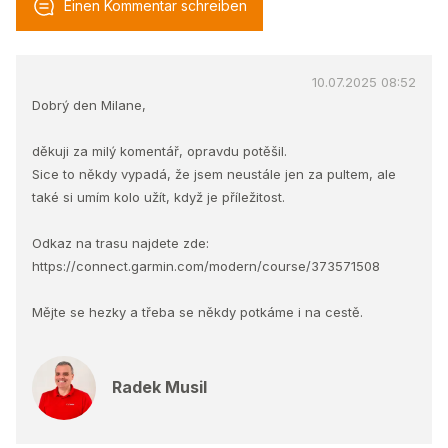
Einen Kommentar schreiben
10.07.2025 08:52
Dobrý den Milane,
děkuji za milý komentář, opravdu potěšil.
Sice to někdy vypadá, že jsem neustále jen za pultem, ale
také si umím kolo užít, když je příležitost.
Odkaz na trasu najdete zde:
https://connect.garmin.com/modern/course/373571508
Mějte se hezky a třeba se někdy potkáme i na cestě.
Radek Musil