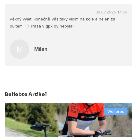
09.07.2025 17:06
Pěkný výlet. Konečně Vás taky vidím na kole a nejen za
pultem. :-) Trasa v gpx by nebyla?
M
Milan
Beliebte Artikel
Weiteres