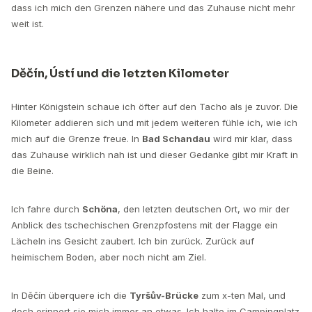
dass ich mich den Grenzen nähere und das Zuhause nicht mehr
weit ist.
Děčín, Ústí und die letzten Kilometer
Hinter Königstein schaue ich öfter auf den Tacho als je zuvor. Die
Kilometer addieren sich und mit jedem weiteren fühle ich, wie ich
mich auf die Grenze freue. In
Bad Schandau
wird mir klar, dass
das Zuhause wirklich nah ist und dieser Gedanke gibt mir Kraft in
die Beine.
Ich fahre durch
Schöna
, den letzten deutschen Ort, wo mir der
Anblick des tschechischen Grenzpfostens mit der Flagge ein
Lächeln ins Gesicht zaubert. Ich bin zurück. Zurück auf
heimischem Boden, aber noch nicht am Ziel.
In Děčín überquere ich die
Tyršův-Brücke
zum x-ten Mal, und
doch erinnert sie mich immer an etwas. Ich halte im Campingplatz