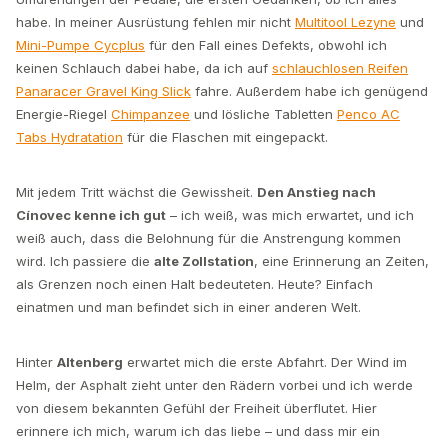
habe. In meiner Ausrüstung fehlen mir nicht
Multitool Lezyne
und
Mini-Pumpe Cycplus
für den Fall eines Defekts, obwohl ich
keinen Schlauch dabei habe, da ich auf
schlauchlosen Reifen
Panaracer Gravel King Slick
fahre. Außerdem habe ich genügend
Energie-Riegel
Chimpanzee
und lösliche Tabletten
Penco AC
Tabs Hydratation
für die Flaschen mit eingepackt.
Mit jedem Tritt wächst die Gewissheit.
Den Anstieg nach
Cínovec kenne ich gut
– ich weiß, was mich erwartet, und ich
weiß auch, dass die Belohnung für die Anstrengung kommen
wird. Ich passiere die
alte Zollstation
, eine Erinnerung an Zeiten,
als Grenzen noch einen Halt bedeuteten. Heute? Einfach
einatmen und man befindet sich in einer anderen Welt.
Hinter
Altenberg
erwartet mich die erste Abfahrt. Der Wind im
Helm, der Asphalt zieht unter den Rädern vorbei und ich werde
von diesem bekannten Gefühl der Freiheit überflutet. Hier
erinnere ich mich, warum ich das liebe – und dass mir ein