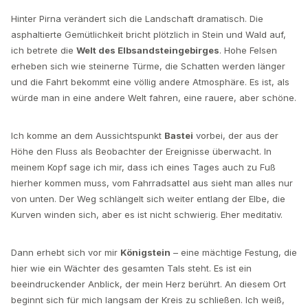
Hinter Pirna verändert sich die Landschaft dramatisch. Die
asphaltierte Gemütlichkeit bricht plötzlich in Stein und Wald auf,
ich betrete die
Welt des Elbsandsteingebirges
. Hohe Felsen
erheben sich wie steinerne Türme, die Schatten werden länger
und die Fahrt bekommt eine völlig andere Atmosphäre. Es ist, als
würde man in eine andere Welt fahren, eine rauere, aber schöne.
Ich komme an dem Aussichtspunkt
Bastei
vorbei, der aus der
Höhe den Fluss als Beobachter der Ereignisse überwacht. In
meinem Kopf sage ich mir, dass ich eines Tages auch zu Fuß
hierher kommen muss, vom Fahrradsattel aus sieht man alles nur
von unten. Der Weg schlängelt sich weiter entlang der Elbe, die
Kurven winden sich, aber es ist nicht schwierig. Eher meditativ.
Dann erhebt sich vor mir
Königstein
– eine mächtige Festung, die
hier wie ein Wächter des gesamten Tals steht. Es ist ein
beeindruckender Anblick, der mein Herz berührt. An diesem Ort
beginnt sich für mich langsam der Kreis zu schließen. Ich weiß,