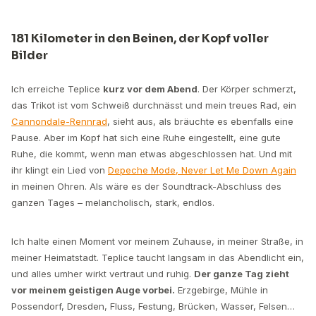
181 Kilometer in den Beinen, der Kopf voller
Bilder
Ich erreiche Teplice
kurz vor dem Abend
. Der Körper schmerzt,
das Trikot ist vom Schweiß durchnässt und mein treues Rad, ein
Cannondale-Rennrad
, sieht aus, als bräuchte es ebenfalls eine
Pause. Aber im Kopf hat sich eine Ruhe eingestellt, eine gute
Ruhe, die kommt, wenn man etwas abgeschlossen hat. Und mit
ihr klingt ein Lied von
Depeche Mode, Never Let Me Down Again
in meinen Ohren. Als wäre es der Soundtrack-Abschluss des
ganzen Tages – melancholisch, stark, endlos.
Ich halte einen Moment vor meinem Zuhause, in meiner Straße, in
meiner Heimatstadt. Teplice taucht langsam in das Abendlicht ein,
und alles umher wirkt vertraut und ruhig.
Der ganze Tag zieht
vor meinem geistigen Auge vorbei.
Erzgebirge, Mühle in
Possendorf, Dresden, Fluss, Festung, Brücken, Wasser, Felsen…