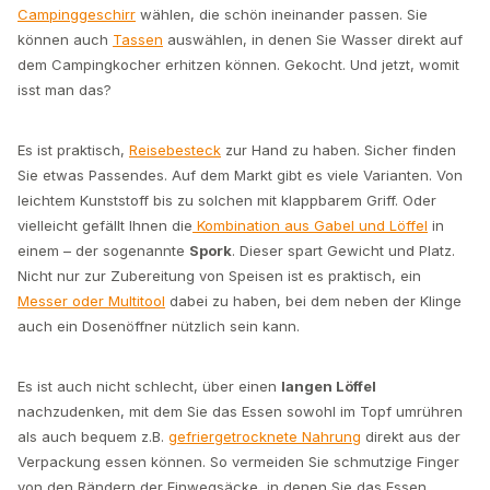
Campinggeschirr
wählen, die schön ineinander passen. Sie
können auch
Tassen
auswählen, in denen Sie Wasser direkt auf
dem Campingkocher erhitzen können. Gekocht. Und jetzt, womit
isst man das?
Es ist praktisch,
Reisebesteck
zur Hand zu haben. Sicher finden
Sie etwas Passendes. Auf dem Markt gibt es viele Varianten. Von
leichtem Kunststoff bis zu solchen mit klappbarem Griff. Oder
vielleicht gefällt Ihnen die
Kombination aus Gabel und Löffel
in
einem – der sogenannte
Spork
. Dieser spart Gewicht und Platz.
Nicht nur zur Zubereitung von Speisen ist es praktisch, ein
Messer oder Multitool
dabei zu haben, bei dem neben der Klinge
auch ein Dosenöffner nützlich sein kann.
Es ist auch nicht schlecht, über einen
langen Löffel
nachzudenken, mit dem Sie das Essen sowohl im Topf umrühren
als auch bequem z.B.
gefriergetrocknete Nahrung
direkt aus der
Verpackung essen können. So vermeiden Sie schmutzige Finger
von den Rändern der Einwegsäcke, in denen Sie das Essen