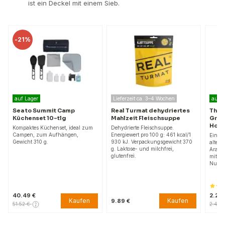
ist ein Deckel mit einem Sieb.
-
21%
auf Lager
Lieferzeit ca. 3–4 Wochen
auf L
Sea to Summit Camp
Real Turmat dehydriertes
The 
Küchenset 10-tlg
Mahlzeit Fleischsuppe
Grow
Hond
Kompaktes Küchenset, ideal zum
Dehydrierte Fleischsuppe.
Campen, zum Aufhängen,
Energiewert pro 100 g: 461 kcal/1
Einzig
Gewicht 310 g.
930 kJ. Verpackungsgewicht 370
altern
g. Laktose- und milchfrei,
Arabic
glutenfrei.
mit le
Nuanc
40.49 €
2.24 
Kaufen
Kaufen
9.89 €
51.52 €
2.43 